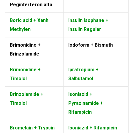
Peginterferon alfa
Boric acid + Xanh
Insulin Isophane +
Methylen
Insulin Regular
Brimonidine +
Iodoform + Bismuth
Brinzolamide
Brimonidine +
Ipratropium +
Timolol
Salbutamol
Brinzolamide +
Isoniazid +
Timolol
Pyrazinamide +
Rifampicin
Bromelain + Trypsin
Isoniazid + Rifampicin