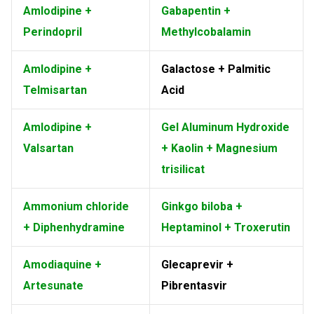
Amlodipine +
Gabapentin +
Perindopril
Methylcobalamin
Amlodipine +
Galactose + Palmitic
Telmisartan
Acid
Amlodipine +
Gel Aluminum Hydroxide
Valsartan
+ Kaolin + Magnesium
trisilicat
Ammonium chloride
Ginkgo biloba +
+ Diphenhydramine
Heptaminol + Troxerutin
Amodiaquine +
Glecaprevir +
Artesunate
Pibrentasvir