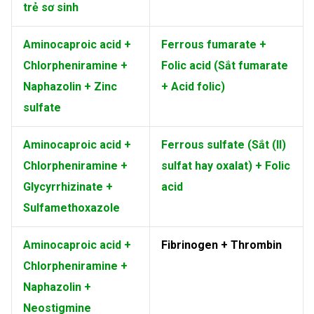
trẻ sơ sinh
Aminocaproic acid +
Ferrous fumarate +
Chlorpheniramine +
Folic acid (Sắt fumarate
Naphazolin + Zinc
+ Acid folic)
sulfate
Aminocaproic acid +
Ferrous sulfate (Sắt (II)
Chlorpheniramine +
sulfat hay oxalat) + Folic
Glycyrrhizinate +
acid
Sulfamethoxazole
Aminocaproic acid +
Fibrinogen + Thrombin
Chlorpheniramine +
Naphazolin +
Neostigmine