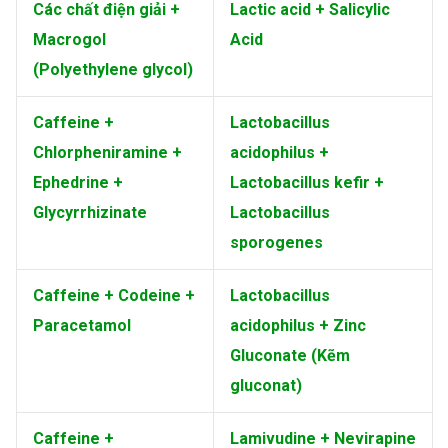
Các chất điện giải +
Lactic acid + Salicylic
Macrogol
Acid
(Polyethylene glycol)
Caffeine +
Lactobacillus
Chlorpheniramine +
acidophilus +
Ephedrine +
Lactobacillus kefir +
Glycyrrhizinate
Lactobacillus
sporogenes
Caffeine + Codeine +
Lactobacillus
Paracetamol
acidophilus + Zinc
Gluconate (Kẽm
gluconat)
Caffeine +
Lamivudine + Nevirapine