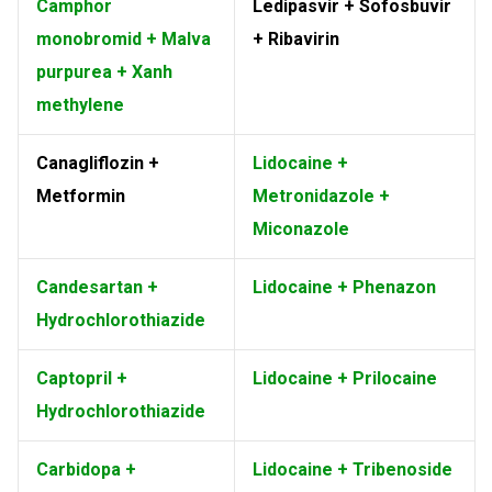
Camphor
Ledipasvir + Sofosbuvir
monobromid + Malva
+ Ribavirin
purpurea + Xanh
methylene
Canagliflozin +
Lidocaine +
Metformin
Metronidazole +
Miconazole
Candesartan +
Lidocaine + Phenazon
Hydrochlorothiazide
Captopril +
Lidocaine + Prilocaine
Hydrochlorothiazide
Carbidopa +
Lidocaine + Tribenoside