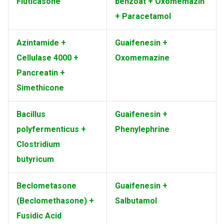
Fluticasone
benzoat + Oxomemazin
+ Paracetamol
Azintamide +
Guaifenesin +
Cellulase 4000 +
Oxomemazine
Pancreatin +
Simethicone
Bacillus
Guaifenesin +
polyfermenticus +
Phenylephrine
Clostridium
butyricum
Beclometasone
Guaifenesin +
(Beclomethasone) +
Salbutamol
Fusidic Acid