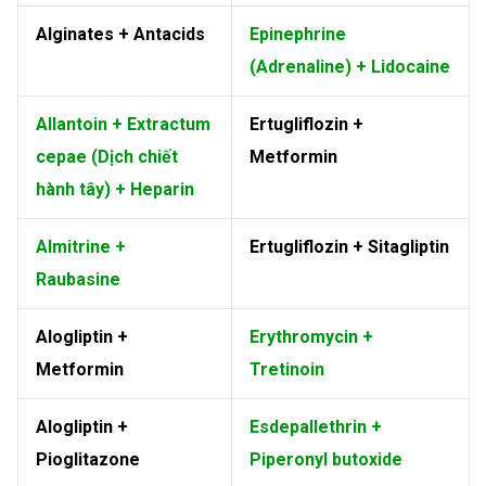
Alginates + Antacids
Epinephrine
(Adrenaline) + Lidocaine
Allantoin + Extractum
Ertugliflozin +
cepae (Dịch chiết
Metformin
hành tây) + Heparin
Almitrine +
Ertugliflozin + Sitagliptin
Raubasine
Alogliptin +
Erythromycin +
Metformin
Tretinoin
Alogliptin +
Esdepallethrin +
Pioglitazone
Piperonyl butoxide