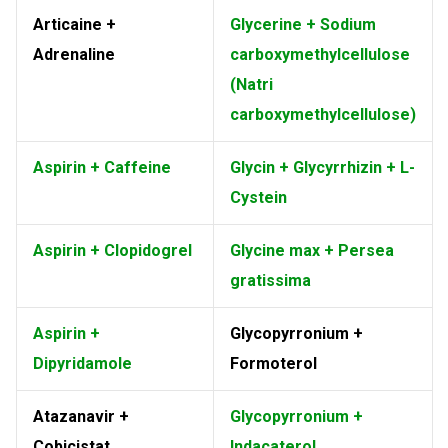
Articaine +
Glycerine + Sodium
Adrenaline
carboxymethylcellulose
(Natri
carboxymethylcellulose)
Aspirin + Caffeine
Glycin + Glycyrrhizin + L-
Cystein
Aspirin + Clopidogrel
Glycine max + Persea
gratissima
Aspirin +
Glycopyrronium +
Dipyridamole
Formoterol
Atazanavir +
Glycopyrronium +
Cobicistat
Indacaterol