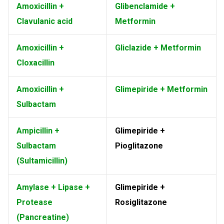
Amoxicillin +
Glibenclamide +
Clavulanic acid
Metformin
Amoxicillin +
Gliclazide + Metformin
Cloxacillin
Amoxicillin +
Glimepiride + Metformin
Sulbactam
Ampicillin +
Glimepiride +
Sulbactam
Pioglitazone
(Sultamicillin)
Amylase + Lipase +
Glimepiride +
Protease
Rosiglitazone
(Pancreatine)