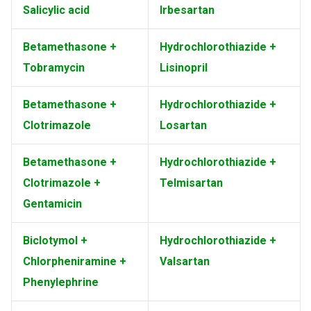
Salicylic acid
Irbesartan
Betamethasone +
Hydrochlorothiazide +
Tobramycin
Lisinopril
Betamethasone +
Hydrochlorothiazide +
Clotrimazole
Losartan
Betamethasone +
Hydrochlorothiazide +
Clotrimazole +
Telmisartan
Gentamicin
Biclotymol +
Hydrochlorothiazide +
Chlorpheniramine +
Valsartan
Phenylephrine