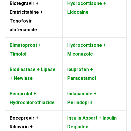
Bictegravir +
Hydrocortisone +
Emtricitabine +
Lidocaine
Tenofovir
alafenamide
Bimatoprost +
Hydrocortisone +
Timolol
Miconazole
Biodiastase + Lipase
Ibuprofen +
+ Newlase
Paracetamol
Bisoprolol +
Indapamide +
Hydrochlorothiazide
Perindopril
Boceprevir +
Insulin Aspart + Insulin
Ribavirin +
Degludec