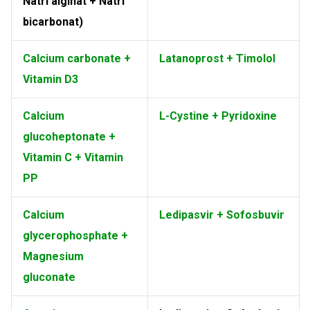
Natri alginat + Natri
bicarbonat)
Calcium carbonate +
Latanoprost + Timolol
Vitamin D3
Calcium
L-Cystine + Pyridoxine
glucoheptonate +
Vitamin C + Vitamin
PP
Calcium
Ledipasvir + Sofosbuvir
glycerophosphate +
Magnesium
gluconate