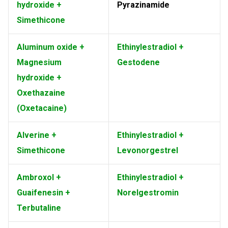
hydroxide +
Pyrazinamide
Simethicone
Aluminum oxide +
Ethinylestradiol +
Magnesium
Gestodene
hydroxide +
Oxethazaine
(Oxetacaine)
Alverine +
Ethinylestradiol +
Simethicone
Levonorgestrel
Ambroxol +
Ethinylestradiol +
Guaifenesin +
Norelgestromin
Terbutaline