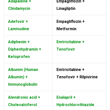
Adapalene +
Empagliflozin +
Clindamycin
Linagliptin
Adefovir +
Empagliflozin +
Lamivudine
Metformin
Adiphenin +
Emtricitabine +
Diphenhydramin +
Tenofovir
Ketoprofen
Albumin (Human
Emtricitabine +
Albumin) +
Tenofovir + Rilpivirine
Immunoglobulin
Alendronic acid +
Enalapril +
Cholecalciferol
Hydrochlorothiazide