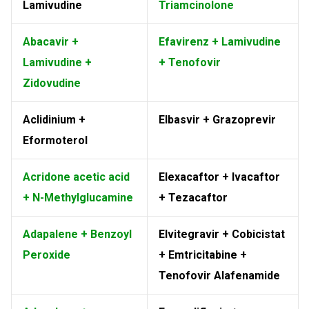
Lamivudine
Triamcinolone
Abacavir +
Efavirenz + Lamivudine
Lamivudine +
+ Tenofovir
Zidovudine
Aclidinium +
Elbasvir + Grazoprevir
Eformoterol
Acridone acetic acid
Elexacaftor + Ivacaftor
+ N-Methylglucamine
+ Tezacaftor
Adapalene + Benzoyl
Elvitegravir + Cobicistat
Peroxide
+ Emtricitabine +
Tenofovir Alafenamide