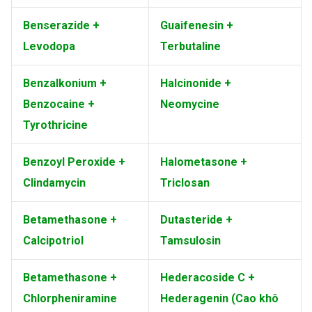
Benserazide +
Guaifenesin +
Levodopa
Terbutaline
Benzalkonium +
Halcinonide +
Benzocaine +
Neomycine
Tyrothricine
Benzoyl Peroxide +
Halometasone +
Clindamycin
Triclosan
Betamethasone +
Dutasteride +
Calcipotriol
Tamsulosin
Betamethasone +
Hederacoside C +
Chlorpheniramine
Hederagenin (Cao khô