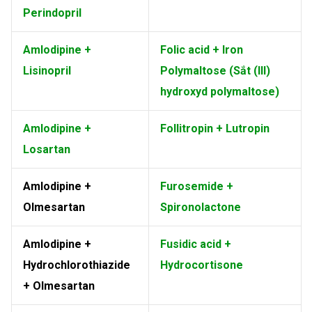
Perindopril
Amlodipine +
Folic acid + Iron
Lisinopril
Polymaltose (Sắt (III)
hydroxyd polymaltose)
Amlodipine +
Follitropin + Lutropin
Losartan
Amlodipine +
Furosemide +
Olmesartan
Spironolactone
Amlodipine +
Fusidic acid +
Hydrochlorothiazide
Hydrocortisone
+ Olmesartan