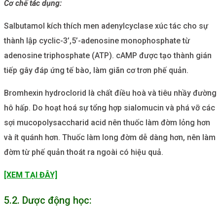
Cơ chế tác dụng:
Salbutamol kích thích men adenylcyclase xúc tác cho sự
thành lập cyclic-3’,5’-adenosine monophosphate từ
adenosine triphosphate (ATP). cAMP được tạo thành gián
tiếp gây đáp ứng tế bào, làm giãn cơ trơn phế quản.
Bromhexin hydroclorid là chất điều hoà và tiêu nhầy đường
hô hấp. Do hoạt hoá sự tổng hợp sialomucin và phá vỡ các
sợi mucopolysaccharid acid nên thuốc làm đờm lỏng hơn
và ít quánh hơn. Thuốc làm long đờm dễ dàng hơn, nên làm
đờm từ phế quản thoát ra ngoài có hiệu quả.
[XEM TẠI ĐÂY]
5.2. Dược động học: