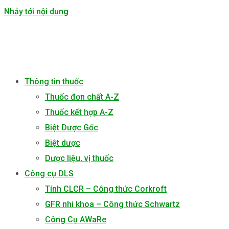
Nhảy tới nội dung
Thông tin thuốc
Thuốc đơn chất A-Z
Thuốc kết hợp A-Z
Biệt Dược Gốc
Biệt dược
Dược liệu, vị thuốc
Công cụ DLS
Tính CLCR – Công thức Corkroft
GFR nhi khoa – Công thức Schwartz
Công Cụ AWaRe