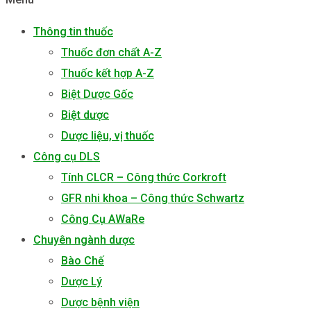
Thông tin thuốc
Thuốc đơn chất A-Z
Thuốc kết hợp A-Z
Biệt Dược Gốc
Biệt dược
Dược liệu, vị thuốc
Công cụ DLS
Tính CLCR – Công thức Corkroft
GFR nhi khoa – Công thức Schwartz
Công Cụ AWaRe
Chuyên ngành dược
Bào Chế
Dược Lý
Dược bệnh viện