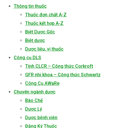
Thông tin thuốc
Thuốc đơn chất A-Z
Thuốc kết hợp A-Z
Biệt Dược Gốc
Biệt dược
Dược liệu, vị thuốc
Công cụ DLS
Tính CLCR – Công thức Corkroft
GFR nhi khoa – Công thức Schwartz
Công Cụ AWaRe
Chuyên ngành dược
Bào Chế
Dược Lý
Dược bệnh viện
Đăng Ký Thuốc