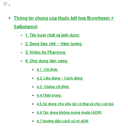
Thông tin chung của thuốc kết hợp Bromhexin +
Salbutamol
1. Tên hoạt chất và biệt dược:
2. Dạng bào chế – Hàm lượng:
3. Video by Pharmog:
4. Ứng dụng lâm sàng:
4.1. Chỉ định:
4.2. Liều dùng – Cách dùng:
4.3. Chống chỉ định:
4.4 Thận trọng:
4.5 Sử dụng cho phụ nữ có thai và cho con bú:
4.6 Tác dụng không mong muốn (ADR):
4.7 Hướng dẫn cách xử trí ADR: