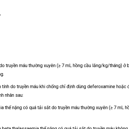
/
h do truyền máu thường xuyên (≥ 7 mL hồng cầu lắng/kg/tháng) ở 
ng.
n tính do truyền máu khi chống chỉ định dùng deferoxamine hoặc 
nh nhân sau:
mia thể nặng có quá tải sắt do truyền máu thường xuyên (≥ 7 mL h
ệnh beta thalassaemia thể nặng có quá tải sắt do truyền máu không