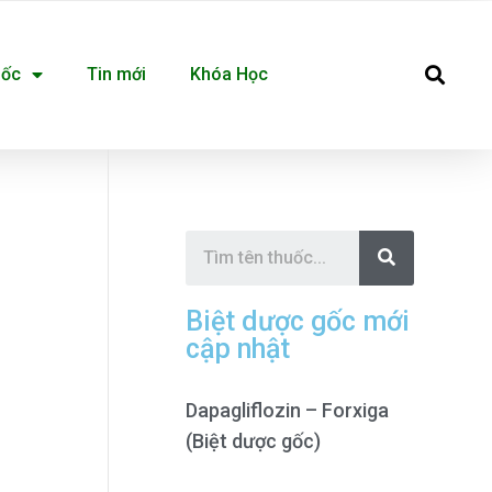
Se
uốc
Tin mới
Khóa Học
S
e
a
r
c
Biệt dược gốc mới
h
cập nhật
Dapagliflozin – Forxiga
(Biệt dược gốc)