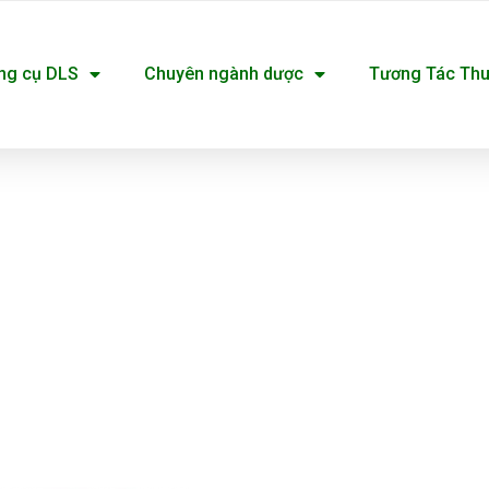
ng cụ DLS
Chuyên ngành dược
Tương Tác Th