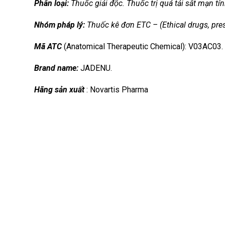
Phân loại:
Thuốc giải độc. Thuốc trị quá tải sắt mạn tí
Nhóm
pháp lý:
Thuốc kê đơn ETC – (Ethical drugs, pres
Mã ATC
(Anatomical Therapeutic Chemical): V03AC03.
Brand name:
JADENU.
Hãng sản xuất
: Novartis Pharma