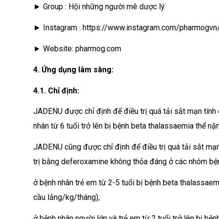
► Group : Hội những người mê dược lý
► Instagram : https://www.instagram.com/pharmogvn
► Website: pharmog.com
4. Ứng dụng lâm sàng:
4.1. Chỉ định:
JADENU được chỉ định để điều trị quá tải sắt mạn tín
nhân từ 6 tuổi trở lên bị bệnh beta thalassaemia thể nặ
JADENU cũng được chỉ định để điều trị quá tải sắt mạ
trị bằng deferoxamine không thỏa đáng ở các nhóm bệ
ở bệnh nhân trẻ em từ 2-5 tuổi bị bệnh beta thalassae
cầu lắng/kg/tháng),
ở bệnh nhân người lớn và trẻ em từ 2 tuổi trở lên bị b