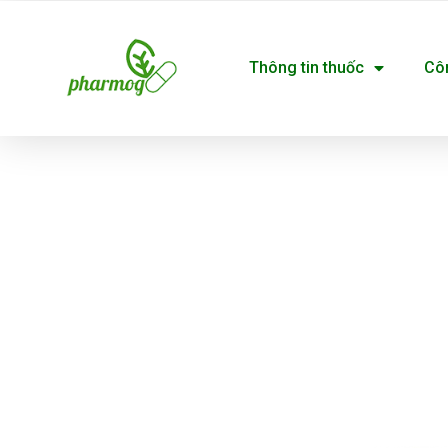
Nhảy
tới
Thông tin thuốc
Cô
nội
dung