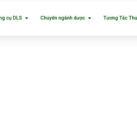
ng cụ DLS
Chuyên ngành dược
Tương Tác Th