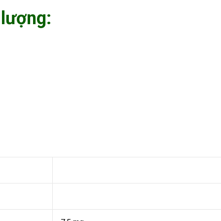
 lượng: