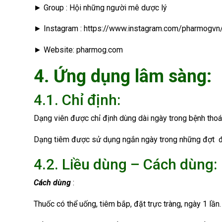
► Group : Hội những người mê dược lý
► Instagram : https://www.instagram.com/pharmogvn
► Website: pharmog.com
4. Ứng dụng lâm sàng:
4.1. Chỉ định:
Dạng viên được chỉ định dùng dài ngày trong bệnh thoá
Dạng tiêm được sử dụng ngắn ngày trong những đợt đ
4.2. Liều dùng – Cách dùng:
Cách dùng
:
Thuốc có thể uống, tiêm bắp, đặt trực tràng, ngày 1 lần.