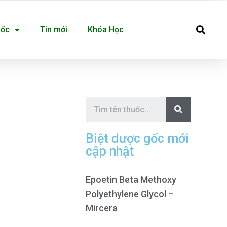
Se
uốc
Tin mới
Khóa Học
S
e
a
r
c
Biệt dược gốc mới
h
cập nhật
Epoetin Beta Methoxy
Polyethylene Glycol –
Mircera