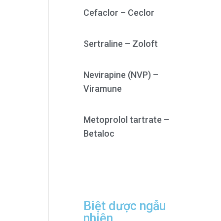
Cefaclor – Ceclor
Sertraline – Zoloft
Nevirapine (NVP) –
Viramune
Metoprolol tartrate –
Betaloc
Biệt dược ngẫu
nhiên