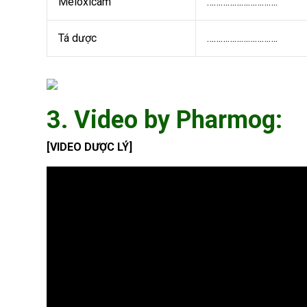
Meloxicam
………………………….
Tá dược
………………………….
3. Video by Pharmog:
[VIDEO DƯỢC LÝ]