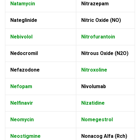
Natamycin
Nitrazepam
Nateglinide
Nitric Oxide (NO)
Nebivolol
Nitrofurantoin
Nedocromil
Nitrous Oxide (N2O)
Nefazodone
Nitroxoline
Nefopam
Nivolumab
Nelfinavir
Nizatidine
Neomycin
Nomegestrol
Neostigmine
Nonacog Alfa (Rch)