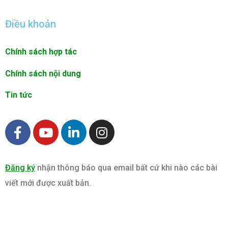
Điều khoản
Chính sách hợp tác
Chính sách nội dung
Tin tức
F
Y
L
I
a
o
i
n
c
u
n
s
e
t
k
t
Đăng ký
nhận thông báo qua email bất cứ khi nào các bài
b
u
e
a
viết mới được xuất bản.
o
b
d
g
o
e
i
r
k
n
a
m