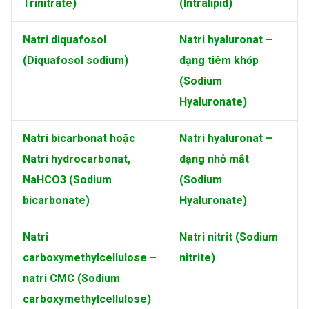
Trinitrate)
(Intralipid)
Natri diquafosol
Natri hyaluronat –
(Diquafosol sodium)
dạng tiêm khớp
(Sodium
Hyaluronate)
Natri bicarbonat hoặc
Natri hyaluronat –
Natri hydrocarbonat,
dạng nhỏ mắt
NaHCO3 (Sodium
(Sodium
bicarbonate)
Hyaluronate)
Natri
Natri nitrit (Sodium
carboxymethylcellulose –
nitrite)
natri CMC (Sodium
carboxymethylcellulose)