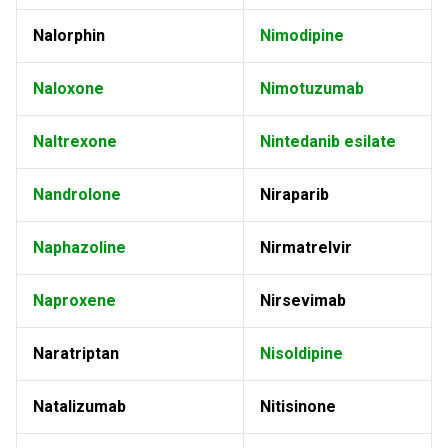
Nalorphin
Nimodipine
Naloxone
Nimotuzumab
Naltrexone
Nintedanib esilate
Nandrolone
Niraparib
Naphazoline
Nirmatrelvir
Naproxene
Nirsevimab
Naratriptan
Nisoldipine
Natalizumab
Nitisinone