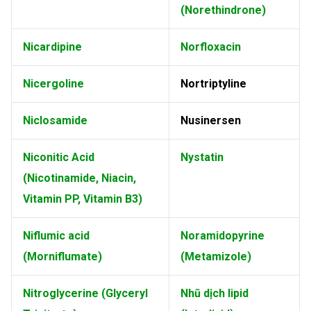
(Norethindrone)
Nicardipine
Norfloxacin
Nicergoline
Nortriptyline
Niclosamide
Nusinersen
Niconitic Acid
Nystatin
(Nicotinamide, Niacin,
Vitamin PP, Vitamin B3)
Niflumic acid
Noramidopyrine
(Morniflumate)
(Metamizole)
Nitroglycerine (Glyceryl
Nhũ dịch lipid