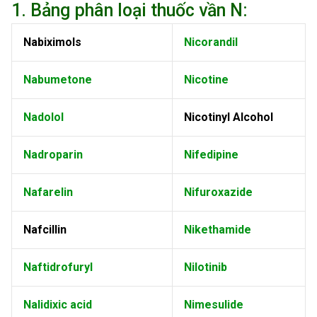
1. Bảng phân loại thuốc vần N:
Nabiximols
Nicorandil
Nabumetone
Nicotine
Nadolol
Nicotinyl Alcohol
Nadroparin
Nifedipine
Nafarelin
Nifuroxazide
Nafcillin
Nikethamide
Naftidrofuryl
Nilotinib
Nalidixic acid
Nimesulide