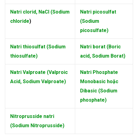
Natri clorid, NaCl (Sodium
Natri picosulfat
chloride
)
(Sodium
picosulfate)
Natri thiosulfat (Sodium
Natri borat (Boric
thiosulfate)
acid,
Sodium Borat)
Natri Valproate (Valproic
Natri Phosphate
Acid, Sodium Valproate)
Monobasic hoặc
Dibasic (Sodium
phosphate)
Nitroprusside natri
(Sodium Nitroprusside)