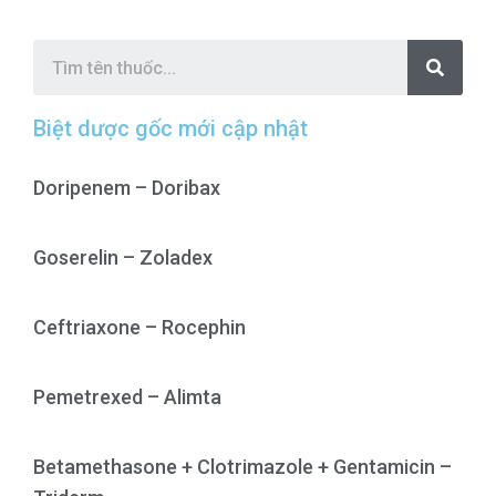
S
e
a
r
c
Biệt dược gốc mới cập nhật
h
Doripenem – Doribax
Goserelin – Zoladex
Ceftriaxone – Rocephin
Pemetrexed – Alimta
Betamethasone + Clotrimazole + Gentamicin –