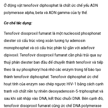
Ở động vật tenofovir diphosphat là chất ức chế yếu ADN
polymerase alpha, beta và ADN gamma của ty thể.
Cơ chế tác dụng:
Tenofovir disoproxil fumarat là một nucleosid phosphonat
diester có cấu trúc vòng xoắn tương tự adenosin
monophosphat và có cấu trúc phân tử gần với adefovir
dipivoxil. Tenofovir disoproxil fumarat cần phải trải qua sự
thuỷ phân diester ban đầu để chuyển thành tenofovir và tiếp
theo là sự phosphoryl hoá nhờ các enzym trong tế bào tạo
thành tenofovir diphosphat. Tenofovir diphosphat ức chế
hoạt tính của enzym sao chép ngược HIV-1 bằng cách cạnh
tranh với chất nền tự nhiên deoxyadenosin-5-triphosphat và
sau khi sát nhập vào DNA, kết thúc chuỗi DNA. Bên cạnh đó,
tenofovir disoproxil fumarat cũng ức chế DNA polymerase