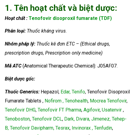
1. Tên hoạt chất và biệt dược:
Hoạt chất :
Tenofovir disoproxil fumarate (TDF)
Phân loại:
Thuốc kháng virus.
Nhóm
pháp lý:
Thuốc kê đơn ETC – (Ethical drugs,
prescription drugs, Prescription only medicine)
Mã ATC
(Anatomical Therapeutic Chemical): J05AF07.
Biệt dược gốc:
Thuốc Generics:
Hepazol,
Edar, Tenifo
, Tenofovir Disoproxil
Fumarate Tablets ,
Nofirom , Tenohealth
,
Mocrea Tenofovir
,
Tenofovir DHG
,
Tenofovir FT Pharma
,
Agifovir
,
Usatenvir
,
Tenoboston
,
Tenofovir DCL
,
Dark, Divara, Jimenez, Tehep-
B, Tenofovir Davipharm, Tesrax
,
Invinorax , Tenfudin
,