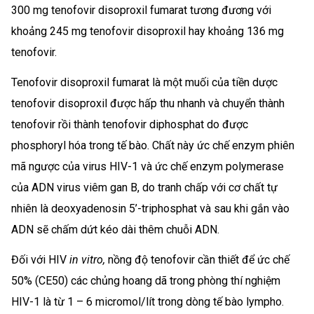
300 mg tenofovir disoproxil fumarat tương đương với
khoảng 245 mg tenofovir disoproxil hay khoảng 136 mg
tenofovir.
Tenofovir disoproxil fumarat là một muối của tiền dược
tenofovir disoproxil được hấp thu nhanh và chuyển thành
tenofovir rồi thành tenofovir diphosphat do được
phosphoryl hóa trong tế bào. Chất này ức chế enzym phiên
mã ngược của virus HIV-1 và ức chế enzym polymerase
của ADN virus viêm gan B, do tranh chấp với cơ chất tự
nhiên là deoxyadenosin 5’-triphosphat và sau khi gắn vào
ADN sẽ chấm dứt kéo dài thêm chuỗi ADN.
Đối với HIV
in vitro,
nồng độ tenofovir cần thiết để ức chế
50% (CE50) các chủng hoang dã trong phòng thí nghiệm
HIV-1 là từ 1 – 6 micromol/lít trong dòng tế bào lympho.