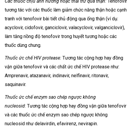
Các thuốc chịu ảnh hưởng hoặc thải trừ qua thận:
Tenofovir
tương tác với các thuốc làm giảm chức năng thận hoặc cạnh
tranh với tenofovir bài tiết chủ động qua ống thận (ví dụ:
acyclovir, cidofovir, ganciclovir, valacyclovir, valganciclovir),
làm tăng nồng độ tenofovir trong huyết tương hoặc các
thuốc dùng chung.
Thuốc ức chế HIV protease:
Tương tác cộng hợp hay đồng
vận giữa tenofovir và các chất ức chế HIV protease như:
Amprenavir, atazanavir, indinavir, nelfinavir, ritonavir,
saquinavir.
Thuốc ức chế enzym sao chép ngược không
nucleosid:
Tương tác cộng hợp hay đồng vận giữa tenofovir
và các thuốc ức chế enzym sao chép ngược không
nucleosid như delavirdin, efavirenz, nevirapin.