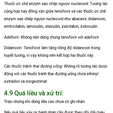
Thuốc ức chế enzym sao chép ngược nucleosid:
Tương tác
cộng hợp hay đồng vận giữa tenofovir và các thuốc ức chế
enzym sao chép ngược nucleosid như abacavir, didanosin,
emtricitabin, lamivudin, stavudin, zalcitabin, zidovudin.
Adefovir:
Không nên dùng chung tenofovir với adefovir.
Didanosin:
Tenofovir làm tăng nồng độ didanosin trong
huyết tương, vì vậy không nên kết hợp hai thuốc này.
Các thuốc tránh thai đường uống:
Không rõ tương tác dược
động với các thuốc tránh thai đường uống chứa ethinyl
estradiol và norgestimat.
4.9 Quá liều và xử trí:
Triệu chứng khi dùng liều cao chưa có ghi nhận.
Nếu quá liều xảy ra, bệnh nhân cần được theo dõi dấu hiệu