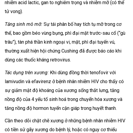
nhiễm acid lactic, gan to nghiêm trọng và nhiễm mỡ (có thể
tử vong).
Tăng sinh mô mỡ:
Sự tái phân bố hay tích tụ mỡ trong cơ
thể, bao gồm béo vùng bụng, phì đại mặt trước-sau cổ (“gù
trâu”), tàn phá thần kinh ngoại vi, mặt, phì đại tuyến vú,
thường xuất hiện hội chứng Cushing đã được báo cáo khi
dùng các thuốc kháng retrovirus.
Tác dụng trên xương:
Khi dùng đồng thời tenofovir với
lamivudin và efavirenz ở bệnh nhân nhiễm HIV cho thấy có
sự giảm mật độ khoáng của xương sống thắt lưng, tăng
nồng độ của 4 yếu tố sinh hoá trong chuyển hóa xương và
tăng nồng độ hormon tuyến cận giáp trong huyết thanh.
Cần theo dõi chặt chẽ xương ở những bệnh nhân nhiễm HIV
có tiền sử gãy xương do bệnh lý, hoặc có nguy cơ thiếu