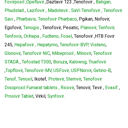
Fovirpoxil ,Opefluvir
,Daztavir 123 ,Tenofovir ,
Batigan,
Phudstad
,
Lazifovir , Madotevir , SaVi Tenofovir , Tenofovir
Savi
,
Pharbavix, Tenofovir Pharbaco
, Pgikan, Nofovir,
Egofovir,
Tenogis
, Tenofovir, Pesatic,
Planovir, Tenfovir,
Tenfovix
,
Orihepa , Fudteno, Fosel
, Tenofovir ,HTB Fovir
245,
Hepafovir , Hepatymo
,
Tenofovir-BVP, Visteno
,
Glonovir
,
Tenofovir NIC
,
Mibeproxil , Minovir
,
Tenofovir
STADA
,
Tefostad T300
,
Boruza
,
Kalowog, Truefovir
,
Topflovir
,
Tenofovir-MV, USFovir, USPNorvir
,
Getino-B
,
Tenof, Tenoxil
, Ikotef,
Protevir, Stemvir
,
Tenofovir
Disoproxil Fumarat tablets , Ricovir
, Tenovir, Tevir ,
Evasif
,
Proxivir Tablet
, Virkil,
Synfovir
.