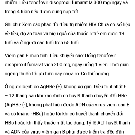
nhiễm. Liều tenofovir disoproxil fumarat là 300 mg/ngày và
trong 4 tuần nếu được dung nạp tốt.
Ghi chú: Xem các phác đồ điều trị nhiễm HIV. Chưa có số liệu
về liều, độ an toàn và hiệu quả của thuốc ở trẻ em dưới 18
tuổi và ở người cao tuổi trên 65 tuổi.
Viêm gan B mạn tính: Liều khuyến cáo: Uống tenofovir
disoproxil fumarat viên 300 mg, ngày uống 1 viên. Thời gian
ngừng thuốc tối ưu hiện nay chưa rõ. Có thể ngừng:
Ở người bệnh có AgHBe (+), không xơ gan: Điều trị ít nhất 6
– 12 tháng sau khi xác định có huyết thanh chuyển đổi HBe
(AgHBe (-), không phát hiện được ADN của virus viêm gan B
và có kháng -HBe) hoặc tới khi có huyết thanh chuyển đổi
HBs hoặc khi thấy thuốc mất tác dụng. Tỷ lệ ALT huyết thanh
và ADN của virus viêm gan B phải được kiểm tra đều đặn