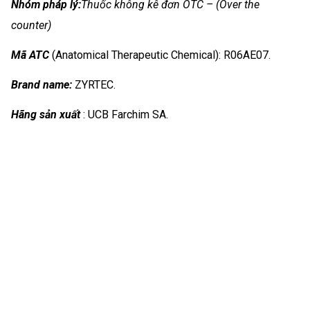
Nhóm
pháp lý:
Thuốc không kê đơn OTC – (Over the
counter)
Mã ATC
(Anatomical Therapeutic Chemical): R06AE07.
Brand name:
ZYRTEC.
Hãng sản xuất
: UCB Farchim SA.