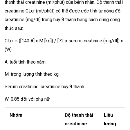
thanh thải creatinine (ml/phút) của bệnh nhân. Độ thanh thải
creatinine CLcr (ml/phút) có thể được ước tính từ nồng độ
creatinine (mg/dl) trong huyết thanh bằng cách dùng công
thức sau:
CLcr = ([140 A] x M [kg]) / [72 x serum creatinine (mg/dl]) x
(W)
A: tuổi tính theo năm .
M: trọng lượng tính theo kg
Serum creatinine: creatinine huyết thanh
W: 0.85 đối với phụ nữ
Nhóm
Độ thanh thải
Liều
creatinine
lượng