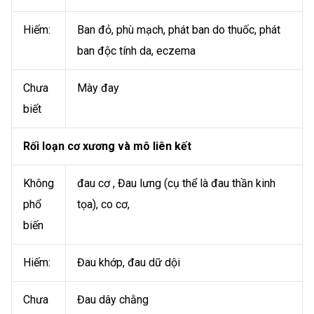
Hiếm:
Ban đỏ, phù mạch, phát ban do thuốc, phát
ban độc tính da, eczema
Chưa
Mày đay
biết
Rối loạn cơ xương và mô liên kết
Không
đau cơ , Đau lưng (cụ thể là đau thần kinh
phổ
tọa), co cơ,
biến
Hiếm:
Đau khớp, đau dữ dội
Chưa
Đau dây chằng