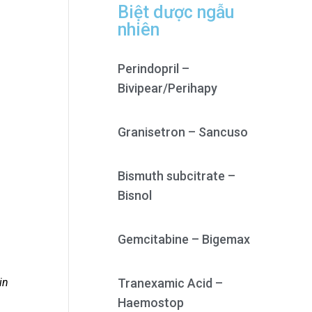
Biệt dược ngẫu
nhiên
Perindopril –
Bivipear/Perihapy
Granisetron – Sancuso
Bismuth subcitrate –
Bisnol
Gemcitabine – Bigemax
in
Tranexamic Acid –
Haemostop