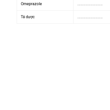
Omeprazole
………………………….
Tá dược
………………………….