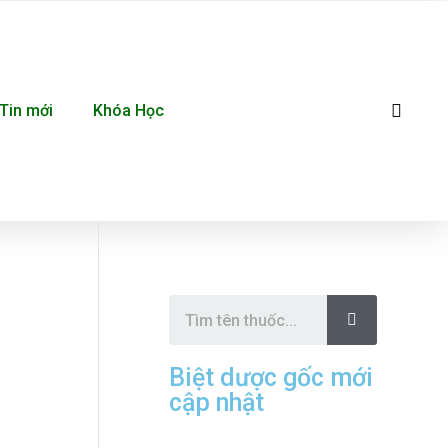
Se
Tin mới
Khóa Học
S
e
a
r
c
Biệt dược gốc mới
h
cập nhật