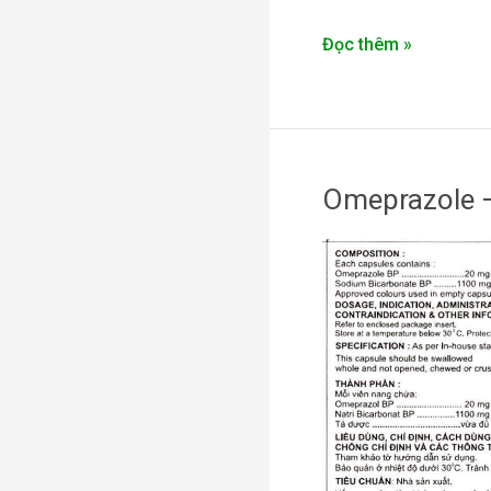
Đọc thêm »
Omeprazole –
Omeprazole
–
Zegecid