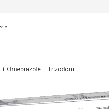
zole
 + Omeprazole – Trizodom