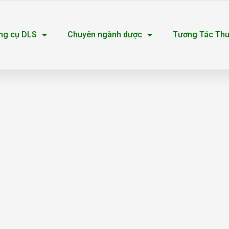
ng cụ DLS
Chuyên ngành dược
Tương Tác Th