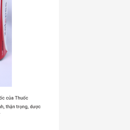
gốc của Thuốc
h, thận trọng, dược
́