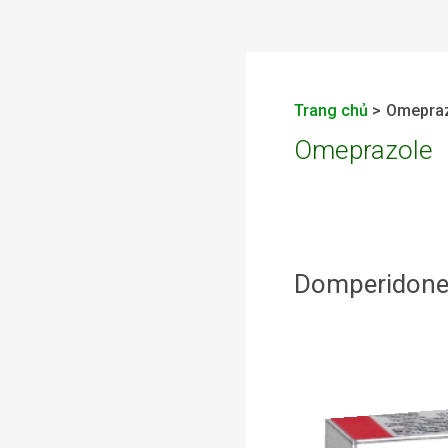
Phân
trang
Trang chủ
Omepra
bài
Omeprazole
đăng
Domperidone
Domperidone
+
Omeprazole
–
Trizodom