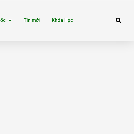
Se
uốc
Tin mới
Khóa Học