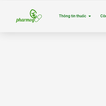
Nhảy
tới
Thông tin thuốc
Cô
nội
dung