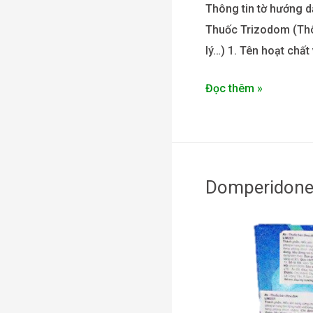
Thông tin tờ hướng d
Thuốc Trizodom (Thôn
lý…) 1. Tên hoạt chấ
Đọc thêm »
Domperidone
Domperidone
+
Omeprazole
–
Limzer