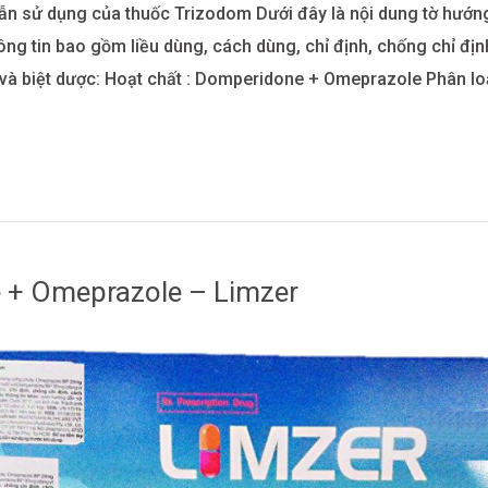
ẫn sử dụng của thuốc Trizodom Dưới đây là nội dung tờ hướn
g tin bao gồm liều dùng, cách dùng, chỉ định, chống chỉ định
t và biệt dược: Hoạt chất : Domperidone + Omeprazole Phân loạ
 + Omeprazole – Limzer