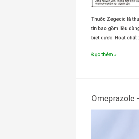
Thuốc Zegecid là thu
tin bao gồm liều dùng
biệt dược: Hoạt chất 
Đọc thêm »
Omeprazole 
Omeprazole
–
Xelopes