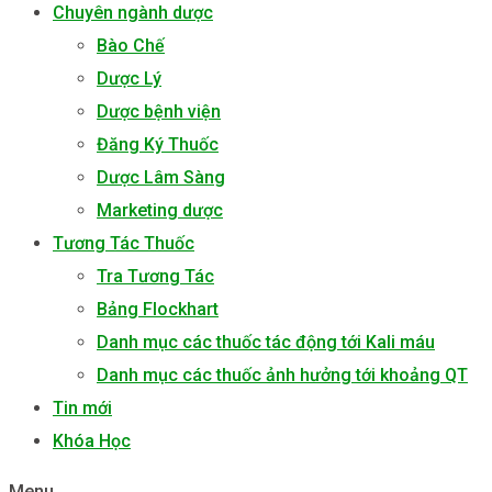
Chuyên ngành dược
Bào Chế
Dược Lý
Dược bệnh viện
Đăng Ký Thuốc
Dược Lâm Sàng
Marketing dược
Tương Tác Thuốc
Tra Tương Tác
Bảng Flockhart
Danh mục các thuốc tác động tới Kali máu
Danh mục các thuốc ảnh hưởng tới khoảng QT
Tin mới
Khóa Học
Menu