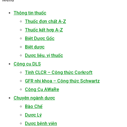
Thông tin thuốc
Thuốc đơn chất A-Z
Thuốc kết hợp A-Z
Biệt Dược Gốc
Biệt dược
Dược liệu, vị thuốc
Công cụ DLS
Tính CLCR – Công thức Corkroft
GFR nhi khoa – Công thức Schwartz
Công Cụ AWaRe
Chuyên ngành dược
Bào Chế
Dược Lý
Dược bệnh viện