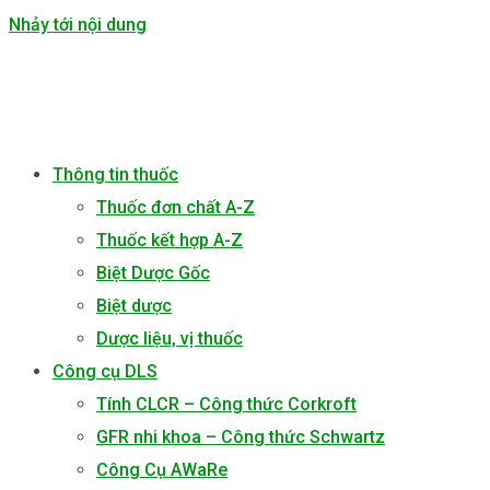
Nhảy tới nội dung
Thông tin thuốc
Thuốc đơn chất A-Z
Thuốc kết hợp A-Z
Biệt Dược Gốc
Biệt dược
Dược liệu, vị thuốc
Công cụ DLS
Tính CLCR – Công thức Corkroft
GFR nhi khoa – Công thức Schwartz
Công Cụ AWaRe