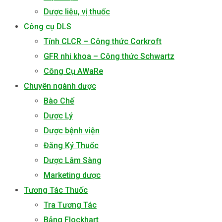
Dược liệu, vị thuốc
Công cụ DLS
Tính CLCR – Công thức Corkroft
GFR nhi khoa – Công thức Schwartz
Công Cụ AWaRe
Chuyên ngành dược
Bào Chế
Dược Lý
Dược bệnh viện
Đăng Ký Thuốc
Dược Lâm Sàng
Marketing dược
Tương Tác Thuốc
Tra Tương Tác
Bảng Flockhart