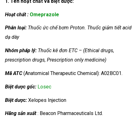
1. Tên hoạt chất và biệt dược:
Hoạt chất :
Omeprazole
Phân loại:
Thuốc ức chế bơm Proton. Thuốc giảm tiết acid
dạ dày
Nhóm
pháp lý:
Thuốc kê đơn ETC – (Ethical drugs,
prescription drugs, Prescription only medicine)
Mã ATC
(Anatomical Therapeutic Chemical): A02BC01.
Biệt dược gốc:
Losec
Biệt dược:
Xelopes Injection
Hãng sản xuất
: Beacon Pharmaceuticals Ltd.