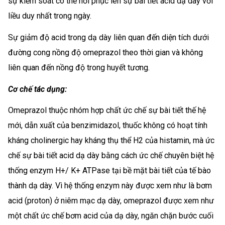
sự kiểm soát có thể hồi phục lên sự bài tiết acid dạ dày với
liều duy nhất trong ngày.
Sự giảm độ acid trong dạ dày liên quan đến diện tích dưới
đường cong nồng độ omeprazol theo thời gian và không
liên quan đến nồng độ trong huyết tương.
Cơ chế tác dụng:
Omeprazol thuộc nhóm hợp chất ức chế sự bài tiết thế hệ
mới, dẫn xuất của benzimidazol, thuốc không có hoạt tính
kháng cholinergic hay kháng thụ thể H2 của histamin, mà ức
chế sự bài tiết acid dạ dày bằng cách ức chế chuyên biệt hệ
thống enzym H+/ K+ ATPase tại bề mặt bài tiết của tế bào
thành dạ dày. Vì hệ thống enzym này được xem như là bơm
acid (proton) ở niêm mạc dạ dày, omeprazol được xem như
một chất ức chế bơm acid của dạ dày, ngăn chặn bước cuối