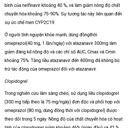
bình của nelfinavir khoảng 40 %, và làm giảm nông độ chất
chuyển hóa khoảng 75-90%. Sự tương tác này liên quan đến
sự ức chế men CYP2C19.
Ở người tình nguyện khỏe mạnh, dùng đồngthời
omeprazol(40 mg, 1 lần/ngày) với atazanavir 300mg làm
giảm đáng kể nồng độ và các chỉ số AUC, Cmax và Cmin
khoảng 75%. Tăng liều atazanavir đến 400mg đã không bù
trừ tác động của omeprazol đối với atazanavir.
Clopidogrel
Trong nghiên cứu lâm sàng chéo, sử dụng liều clopidogrel
(300 mg tiếp theo là 75 mg/ngày) đơn độc và phối hợp với
omeprazol (80 mg, dùng đồng thời với clopidogrel) được
theo dõi trong 5 ngày. Nồng độ của chất chuyển hóa có hoạt
tính của clopidogrel giảm khoảng 46% (ngày đầu) và 42 %