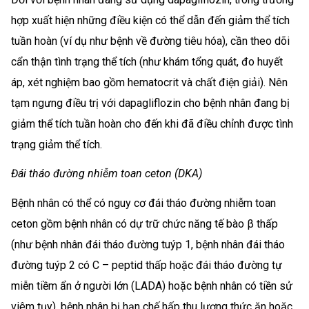
hợp xuất hiện những điều kiện có thể dẫn đến giảm thể tích
tuần hoàn (ví dụ như bệnh về đường tiêu hóa), cần theo dõi
cẩn thận tình trạng thể tích (như khám tổng quát, đo huyết
áp, xét nghiệm bao gồm hematocrit và chất điện giải). Nên
tạm ngưng điều trị với dapagliflozin cho bệnh nhân đang bị
giảm thể tích tuần hoàn cho đến khi đã điều chỉnh được tình
trạng giảm thể tích.
Đái tháo đường nhiễm toan ceton (DKA)
Bệnh nhân có thể có nguy cơ đái tháo đường nhiễm toan
ceton gồm bệnh nhân có dự trữ chức năng tế bào β thấp
(như bệnh nhân đái tháo đường tuýp 1, bệnh nhân đái tháo
đường tuýp 2 có C – peptid thấp hoặc đái tháo đường tự
miễn tiềm ẩn ở người lớn (LADA) hoặc bệnh nhân có tiền sử
viêm tụy), bệnh nhân bị hạn chế hấp thu lượng thức ăn hoặc