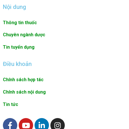
Nội dung
Thông tin thuốc
Chuyên ngành dược
Tin tuyển dụng
Điều khoản
Chính sách hợp tác
Chính sách nội dung
Tin tức
F
Y
L
I
a
o
i
n