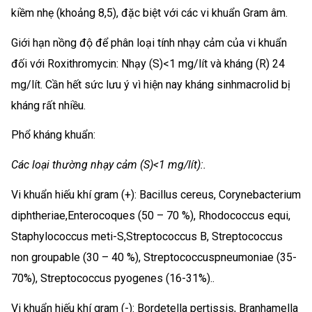
kiềm nhẹ (khoảng 8,5), đặc biệt với các vi khuẩn Gram âm.
Giới hạn nồng độ để phân loại tính nhạy cảm của vi khuẩn
đối với Roxithromycin: Nhạy (S)<1 mg/lít và kháng (R) 24
mg/lít. Cần hết sức lưu ý vì hiện nay kháng sinhmacrolid bị
kháng rất nhiều.
Phổ kháng khuẩn:
Các loại thường nhạy cảm (S)<1 mg/lít):.
Vi khuẩn hiếu khí gram (+): Bacillus cereus, Corynebacterium
diphtheriae,Enterocoques (50 – 70 %), Rhodococcus equi,
Staphylococcus meti-S,Streptococcus B, Streptococcus
non groupable (30 – 40 %), Streptococcuspneumoniae (35-
70%), Streptococcus pyogenes (16-31%)..
Vi khuẩn hiếu khí gram (-): Bordetella pertissis, Branhamella