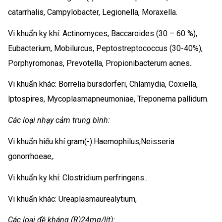
catarrhalis, Campylobacter, Legionella, Moraxella.
Vi khuẩn kỵ khí: Actinomyces, Baccaroides (30 – 60 %),
Eubacterium, Mobilurcus, Peptostreptococcus (30-40%),
Porphyromonas, Prevotella, Propionibacterum acnes..
Vi khuẩn khác: Borrelia bursdorferi, Chlamydia, Coxiella,
lptospires, Mycoplasmapneumoniae, Treponema pallidum.
Các loại nhạy cảm trung bình:
Vi khuẩn hiếu khí gram(-):Haemophilus,Neisseria
gonorrhoeae,.
Vi khuẩn kỵ khí: Clostridium perfringens..
Vi khuẩn khác: Ureaplasmaurealytium,
Các loại đề kháng (R)24mg/lít):