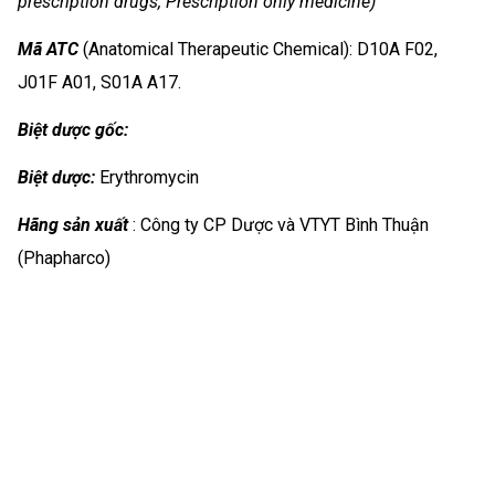
prescription drugs, Prescription only medicine)
Mã ATC
(Anatomical Therapeutic Chemical): D10A F02,
J01F A01, S01A A17.
Biệt dược gốc:
Biệt dược:
Erythromycin
Hãng sản xuất
: Công ty CP Dược và VTYT Bình Thuận
(Phapharco)