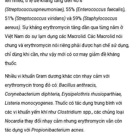
lên nhiều, tỉ lệ đề kháng tăng đến 40%
(Streptococcuspneumoniae),
55%
(Enterococcus faecalis),
51%
(Streptococcus viridans)
và 59%
(Staphylococcus
aereus).
Sự kháng erythromycin tăng dần qua từng năm ở
Việt Nam do sự lạm dụng các Macrolid. Các Macrolid nói
chung và erythromycin nói riêng phải được hạn chế sử dụng,
chỉ dùng khi cần, như vậy mới có cơ may giảm đề kháng
thuốc.
Nhiều vi khuẩn Gram dương khác còn nhạy cảm với
erythromycin trong đó có:
Bacillus anthracis,
Corynebacterium diphteria, Erysipelothris rhusioparthiae,
Listeria monocyogenes
. Thuốc có tác dụng trung bình với
các vi khuẩn yếm khí như
Clostridium
spp., các chủng loại
Nocardia
thay đổi nhạy cảm nhưng erythromycin vẫn còn
tác dụng với
Propionibacterium acnes.