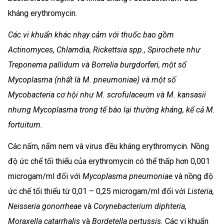
kháng erythromycin.
Các vi khuẩn khác nhạy cảm với thuốc bao gồm
Actinomyces, Chlamdia, Rickettsia spp., Spirochete như
Treponema pallidum và Borrelia burgdorferi, một số
Mycoplasma (nhất là M. pneumoniae) và một số
Mycobacteria cơ hội như M. scrofulaceum và M. kansasii
nhưng Mycoplasma trong tế bào lại thường kháng, kể cả M.
fortuitum.
Các nấm, nấm nem và virus đều kháng erythromycin. Nồng
độ ức chế tối thiểu của erythromycin có thể thấp hơn 0,001
microgam/ml đối với
Mycoplasma pneumoniae
và nồng độ
ức chế tối thiểu từ 0,01 – 0,25 microgam/ml đối với
Listeria,
Neisseria gonorrheae
và
Corynebacterium diphteria,
Moraxella catarrhalis
và
Bordetella pertussis.
Các vi khuẩn