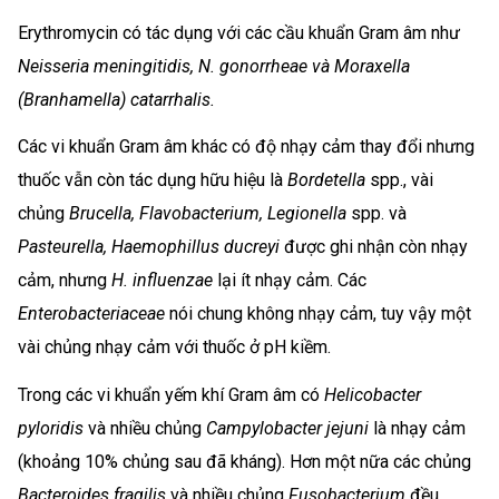
Erythromycin có tác dụng với các cầu khuẩn Gram âm như
Neisseria meningitidis, N. gonorrheae và Moraxella
(Branhamella) catarrhalis.
Các vi khuẩn Gram âm khác có độ nhạy cảm thay đổi nhưng
thuốc vẫn còn tác dụng hữu hiệu là
Bordetella
spp., vài
chủng
Brucella, Flavobacterium, Legionella
spp. và
Pasteurella, Haemophillus ducreyi
được ghi nhận còn nhạy
cảm, nhưng
H. influenzae
lại ít nhạy cảm. Các
Enterobacteriaceae
nói chung không nhạy cảm, tuy vậy một
vài chủng nhạy cảm với thuốc ở pH kiềm.
Trong các vi khuẩn yếm khí Gram âm có
Helicobacter
pyloridis
và nhiều chủng
Campylobacter jejuni
là nhạy cảm
(khoảng 10% chủng sau đã kháng). Hơn một nữa các chủng
Bacteroides fragilis
và nhiều chủng
Fusobacterium
đều