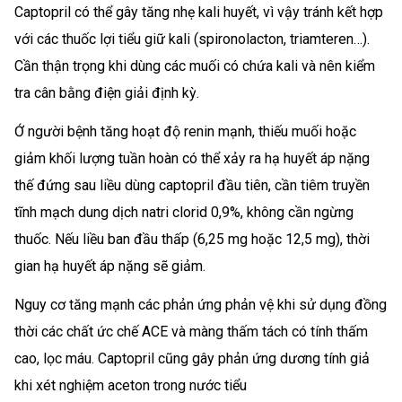
Captopril có thể gây tăng nhẹ kali huyết, vì vậy tránh kết hợp
với các thuốc lợi tiểu giữ kali (spironolacton, triamteren…).
Cần thận trọng khi dùng các muối có chứa kali và nên kiểm
tra cân bằng điện giải định kỳ.
Ớ người bệnh tăng hoạt độ renin mạnh, thiếu muối hoặc
giảm khối lượng tuần hoàn có thể xảy ra hạ huyết áp nặng
thế đứng sau liều dùng captopril đầu tiên, cần tiêm truyền
tĩnh mạch dung dịch natri clorid 0,9%, không cần ngừng
thuốc. Nếu liều ban đầu thấp (6,25 mg hoặc 12,5 mg), thời
gian hạ huyết áp nặng sẽ giảm.
Nguy cơ tăng mạnh các phản ứng phản vệ khi sử dụng đồng
thời các chất ức chế ACE và màng thấm tách có tính thấm
cao, lọc máu. Captopril cũng gây phản ứng dương tính giả
khi xét nghiệm aceton trong nước tiểu