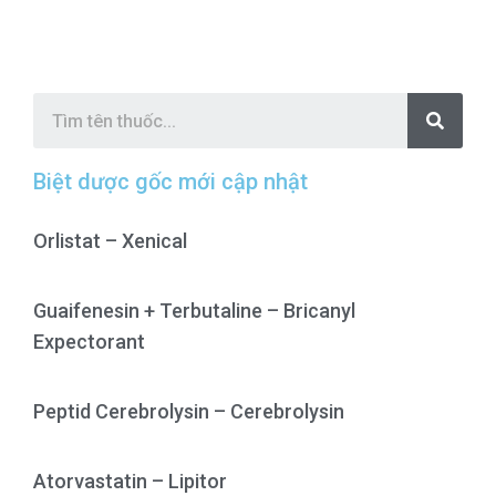
S
e
a
r
c
Biệt dược gốc mới cập nhật
h
Orlistat – Xenical
Guaifenesin + Terbutaline – Bricanyl
Expectorant
Peptid Cerebrolysin – Cerebrolysin
Atorvastatin – Lipitor