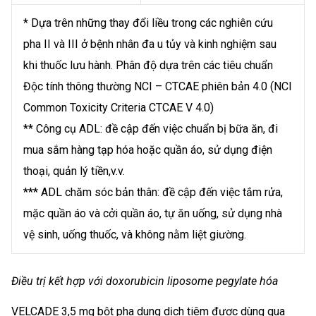
* Dựa trên những thay đổi liều trong các nghiên cứu
pha II và III ở bệnh nhân đa u tủy và kinh nghiệm sau
khi thuốc lưu hành. Phân độ dựa trên các tiêu chuẩn
Độc tính thông thường NCI – CTCAE phiên bản 4.0 (NCI
Common Toxicity Criteria CTCAE V 4.0)
** Công cụ ADL: đề cập đến việc chuẩn bị bữa ăn, đi
mua sắm hàng tạp hóa hoặc quần áo, sử dụng điện
thoại, quản lý tiền,v.v.
*** ADL chăm sóc bản thân: đề cập đến việc tắm rửa,
mặc quần áo và cởi quần áo, tự ăn uống, sử dụng nhà
vệ sinh, uống thuốc, và không nằm liệt giường.
Điều trị kết hợp với doxorubicin liposome pegylate hóa
VELCADE 3,5 mg bột pha dung dịch tiêm được dùng qua