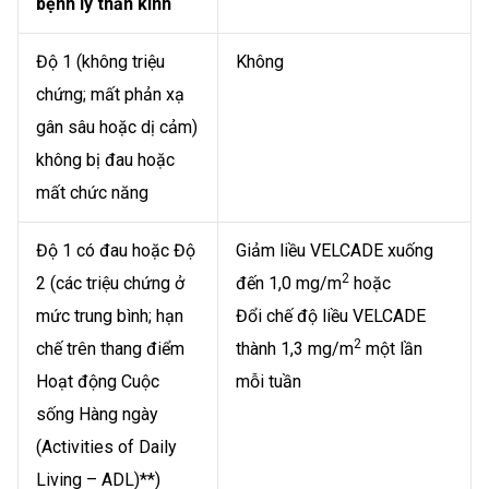
bệnh lý thần kinh
Độ 1 (không triệu
Không
chứng; mất phản xạ
gân sâu hoặc dị cảm)
không bị đau hoặc
mất chức năng
Độ 1 có đau hoặc Độ
Giảm liều VELCADE xuống
2
2 (các triệu chứng ở
đến 1,0 mg/m
hoặc
mức trung bình; hạn
Đổi chế độ liều VELCADE
2
chế trên thang điểm
thành 1,3 mg/m
một lần
Hoạt động Cuộc
mỗi tuần
sống Hàng ngày
(Activities of Daily
Living – ADL)**)