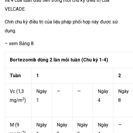
và 4 của tuần đầu tiên trong mỗi chu kỳ điều trị của
VELCADE.
Chín chu kỳ điều trị của liệu pháp phối hợp này được sử
dụng.
– xem Bảng 8.
Bortezomib dùng 2 lần mỗi tuần (Chu kỳ 1-4)
Tuần
1
2
Vc (1,3
Ngày
—
—
Ngày
Ngày
2
mg/m
)
1
4
8
M (9
Ngày
Ngày
Ngày
Ngày
—
2