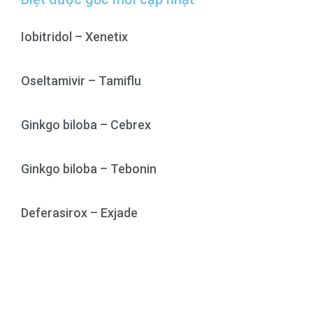
h
Iobitridol – Xenetix
Oseltamivir – Tamiflu
Ginkgo biloba – Cebrex
Ginkgo biloba – Tebonin
Deferasirox – Exjade