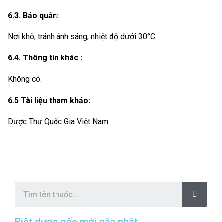
6.3. Bảo quản:
Nơi khô, tránh ánh sáng, nhiệt độ dưới 30°C.
6.4. Thông tin khác :
Không có.
6.5 Tài liệu tham khảo:
Dược Thư Quốc Gia Việt Nam
S
e
a
r
c
Biệt dược gốc mới cập nhật