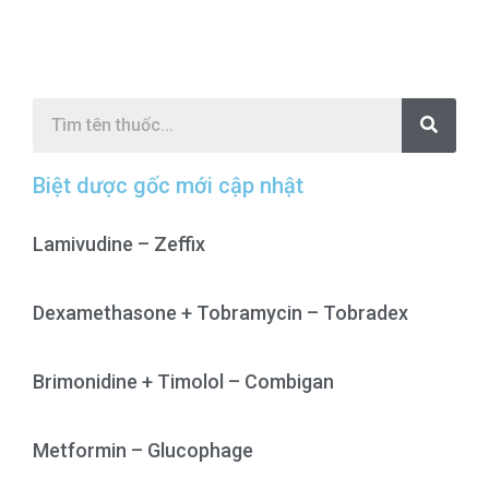
S
e
a
r
c
Biệt dược gốc mới cập nhật
h
Lamivudine – Zeffix
Dexamethasone + Tobramycin – Tobradex
Brimonidine + Timolol – Combigan
Metformin – Glucophage