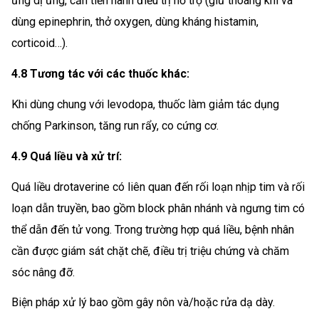
ứng dị ứng, cần tiến hành điều trị hỗ trợ (giữ thoáng khí và
dùng epinephrin, thở oxygen, dùng kháng histamin,
corticoid…).
4.8 Tương tác với các thuốc khác:
Khi dùng chung với levodopa, thuốc làm giảm tác dụng
chống Parkinson, tăng run rẩy, co cứng cơ.
4.9 Quá liều và xử trí:
Quá liều drotaverine có liên quan đến rối loạn nhịp tim và rối
loạn dẫn truyền, bao gồm block phân nhánh và ngưng tim có
thể dẫn đến tử vong. Trong trường hợp quá liều, bệnh nhân
cần được giám sát chặt chẽ, điều trị triệu chứng và chăm
sóc nâng đỡ.
Biện pháp xử lý bao gồm gây nôn và/hoặc rửa dạ dày.