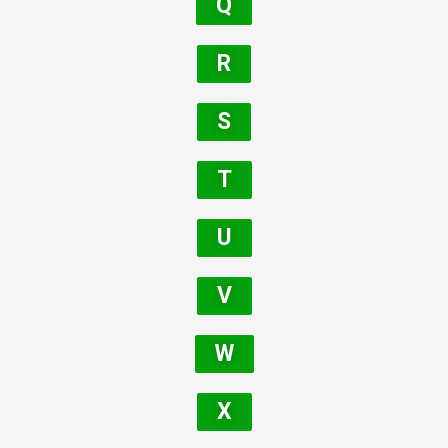
Q
R
S
T
U
V
W
X