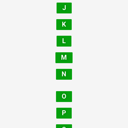
J
K
L
M
N
O
P