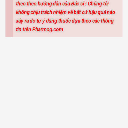
theo theo hướng dẫn của Bác sĩ ! Chúng tôi
không chịu trách nhiệm về bất cứ hậu quả nào
xảy ra do tự ý dùng thuốc dựa theo các thông
tin trên Pharmog.com