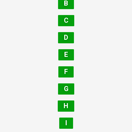
B
C
D
E
F
G
H
I