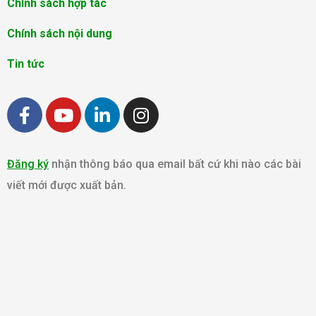
Chính sách hợp tác
Chính sách nội dung
Tin tức
F
Y
L
I
a
o
i
n
c
u
n
s
e
t
k
t
Đăng ký
nhận thông báo qua email bất cứ khi nào các bài
b
u
e
a
viết mới được xuất bản.
o
b
d
g
o
e
i
r
k
n
a
m