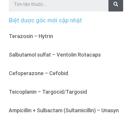
e
a
r
c
Biệt dược gốc mới cập nhật
h
Terazosin – Hytrin
Salbutamol sulfat – Ventolin Rotacaps
Cefoperazone – Cefobid
Teicoplanin – Targocid/Targosid
Ampicillin + Sulbactam (Sultamicillin) – Unasyn