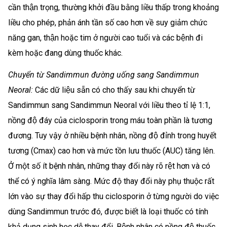
cần thận trọng, thường khởi đầu bằng liều thấp trong khoảng
liều cho phép, phản ánh tần số cao hơn về suy giảm chức
năng gan, thận hoặc tim ở người cao tuổi và các bệnh đi
kèm hoặc đang dùng thuốc khác.
Chuyển từ Sandimmun đường uống sang Sandimmun
Neoral:
Các dữ liệu sẵn có cho thấy sau khi chuyển từ
Sandimmun sang Sandimmun Neoral với liều theo tỉ lệ 1:1,
nồng độ đáy của ciclosporin trong máu toàn phần là tương
đương. Tuy vậy ở nhiều bệnh nhân, nồng độ đỉnh trong huyết
tương (Cmax) cao hơn và mức tồn lưu thuốc (AUC) tăng lên.
Ở một số ít bệnh nhân, những thay đổi này rõ rệt hơn và có
thể có ý nghĩa lâm sàng. Mức độ thay đổi này phụ thuộc rất
lớn vào sự thay đổi hấp thu ciclosporin ở từng người do việc
dùng Sandimmun trước đó, được biết là loại thuốc có tính
khả dụng sinh học dễ thay đổi. Bệnh nhân có nồng độ thuốc