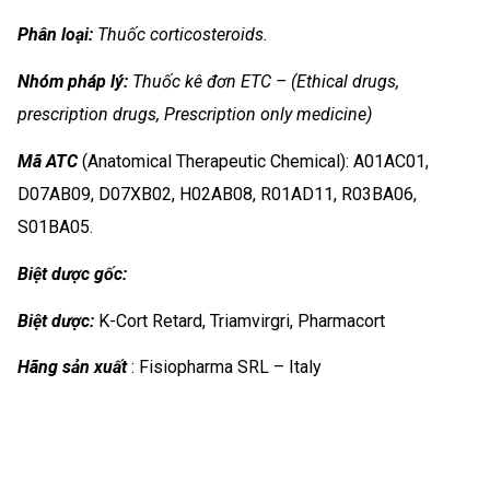
Phân loại:
Thuốc corticosteroids.
Nhóm
pháp lý:
Thuốc kê đơn ETC – (Ethical drugs,
prescription drugs, Prescription only medicine)
Mã ATC
(Anatomical Therapeutic Chemical): A01AC01,
D07AB09, D07XB02, H02AB08, R01AD11, R03BA06,
S01BA05.
Biệt dược gốc:
Biệt dược:
K-Cort Retard, Triamvirgri, Pharmacort
Hãng sản xuất
: Fisiopharma SRL – Italy