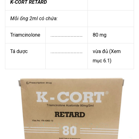
K-CORT RETARD
Mỗi ống 2ml có chứa:
Triamcinolone
………………………….
80 mg
Tá dược
………………………….
vừa đủ (Xem
mục 6.1)