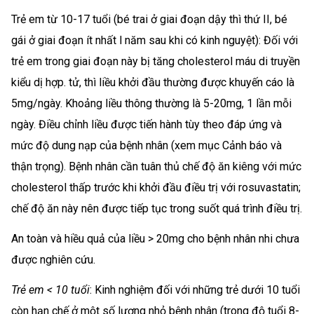
Trẻ em từ 10-17 tuổi (bé trai ở giai đoạn dậy thì thứ II, bé
gái ở giai đoạn ít nhất l năm sau khi có kinh nguyệt): Đối với
trẻ em trong giai đoạn này bị tăng cholesterol máu di truyền
kiểu dị hợp. tử, thì liều khởi đầu thường được khuyến cáo là
5mg/ngày. Khoảng liều thông thường là 5-20mg, 1 lần mỗi
ngày. Điều chỉnh liều được tiến hành tùy theo đáp ứng và
mức độ dung nạp của bệnh nhân (xem mục Cảnh báo và
thận trọng). Bệnh nhân cần tuân thủ chế độ ăn kiêng với mức
cholesterol thấp trước khi khởi đầu điều trị với rosuvastatin;
chế độ ăn này nên được tiếp tục trong suốt quá trình điều trị.
An toàn và hiều quả của liều > 20mg cho bệnh nhân nhi chưa
được nghiên cứu.
Trẻ em < 10 tuổi
: Kinh nghiệm đối với những trẻ dưới 10 tuổi
còn hạn chế ở một số lượng nhỏ bệnh nhân (trong độ tuổi 8-