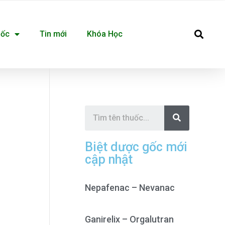
Se
uốc
Tin mới
Khóa Học
S
e
a
r
c
Biệt dược gốc mới
h
cập nhật
Nepafenac – Nevanac
Ganirelix – Orgalutran