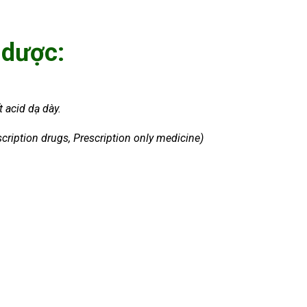
 dược:
t acid dạ dày.
cription drugs, Prescription only medicine)