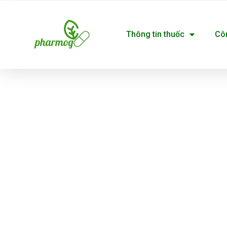
Nhảy
tới
Thông tin thuốc
Cô
nội
dung