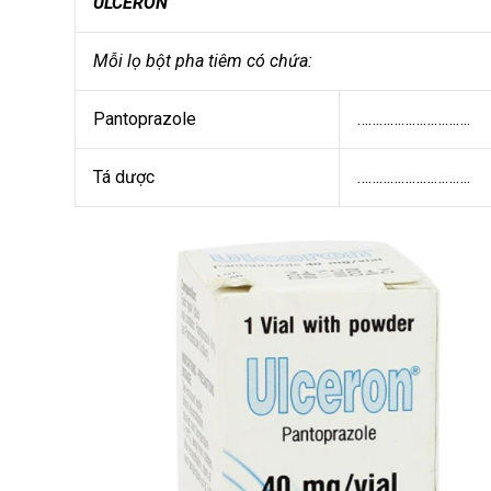
ULCERON
Mỗi lọ bột pha tiêm có chứa:
Pantoprazole
………………………….
Tá dược
………………………….