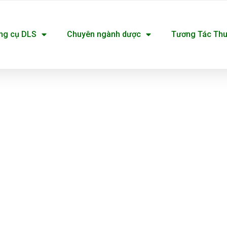
ng cụ DLS
Chuyên ngành dược
Tương Tác Th