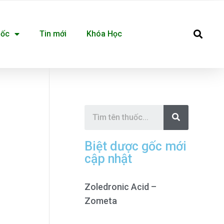
Se
uốc
Tin mới
Khóa Học
S
e
a
r
c
Biệt dược gốc mới
h
cập nhật
Zoledronic Acid –
Zometa