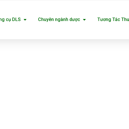
ng cụ DLS
Chuyên ngành dược
Tương Tác Th