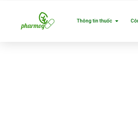
Nhảy
tới
Thông tin thuốc
Cô
nội
dung