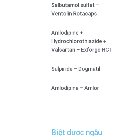
Salbutamol sulfat –
Ventolin Rotacaps
Amlodipine +
Hydrochlorothiazide +
Valsartan – Exforge HCT
Sulpiride – Dogmatil
Amlodipine – Amlor
Biệt dược ngẫu