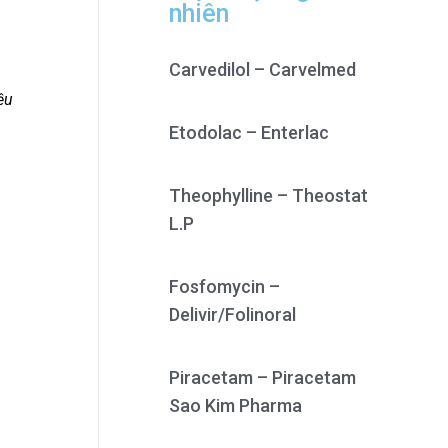
nhiên
Carvedilol – Carvelmed
ều
Etodolac – Enterlac
Theophylline – Theostat
L.P
Fosfomycin –
Delivir/Folinoral
Piracetam – Piracetam
Sao Kim Pharma