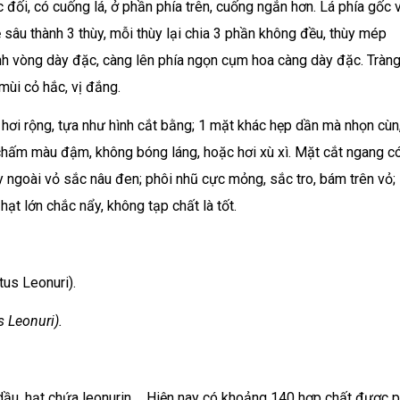
c đối, có cuống lá, ở phần phía trên, cuống ngắn hơn. Lá phía gốc 
ẻ sâu thành 3 thùy, mỗi thùy lại chia 3 phần không đều, thùy mép
nh vòng dày đặc, càng lên phía ngọn cụm hoa càng dày đặc. Tràn
mùi cỏ hắc, vị đắng.
 hơi rộng, tựa như hình cắt bằng; 1 mặt khác hẹp dần mà nhọn cùn,
hấm màu đậm, không bóng láng, hoặc hơi xù xì. Mặt cắt ngang c
y ngoài vỏ sắc nâu đen; phôi nhũ cực mỏng, sắc tro, bám trên vỏ; 
ạt lớn chắc nẩy, không tạp chất là tốt.
 Leonuri).
nh dầu, hạt chứa leonurin…. Hiện nay có khoảng 140 hợp chất được 