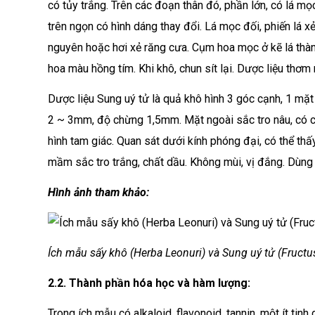
có tủy trắng. Trên các đoạn thân đó, phần lớn, có lá mọ
trên ngọn có hình dáng thay đổi. Lá mọc đối, phiến lá x
nguyên hoặc hơi xẻ răng cưa. Cụm hoa mọc ở kẽ lá thà
hoa màu hồng tím. Khi khô, chun sít lại. Dược liệu thơm 
Dược liệu Sung uý tử là quả khô hình 3 góc cạnh, 1 mặt
2 ~ 3mm, độ chừng 1,5mm. Mặt ngoài sắc tro nâu, có c
hình tam giác. Quan sát dưới kính phóng đại, có thể thấ
mầm sắc tro trắng, chất dầu. Không mùi, vị đắng. Dùng h
Hình ảnh tham khảo:
Ích mẫu sấy khô (Herba Leonuri) và Sung uý tử (Fructus
2.2. Thành phần hóa học và hàm lượng:
Trong ích mẫu có alkaloid, flavonoid, tannin, một ít ti