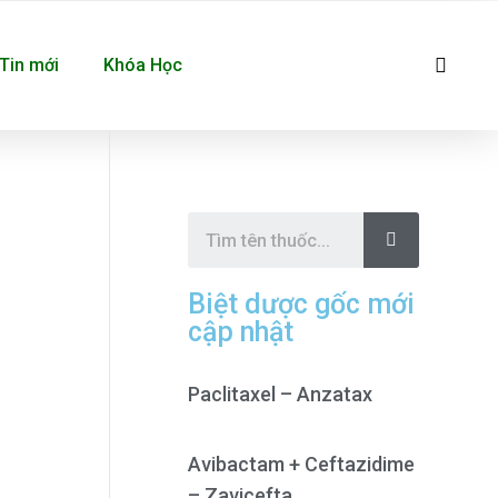
Se
Tin mới
Khóa Học
S
e
a
r
c
Biệt dược gốc mới
h
cập nhật
Paclitaxel – Anzatax
Avibactam + Ceftazidime
– Zavicefta