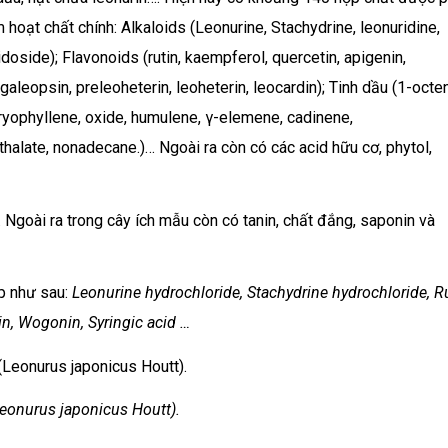
hoạt chất chính: Alkaloids (Leonurine, Stachydrine, leonuridine,
ridoside); Flavonoids (rutin, kaempferol, quercetin, apigenin,
aleopsin, preleoheterin, leoheterin, leocardin); Tinh dầu (1-octe
caryophyllene, oxide, humulene, γ-elemene, cadinene,
halate, nonadecane.)… Ngoài ra còn có các acid hữu cơ, phytol,
 Ngoài ra trong cây ích mẫu còn có tanin, chất đắng, saponin và
p như sau:
Leonurine hydrochloride, Stachydrine hydrochloride, Ru
n, Wogonin, Syringic acid …
Leonurus japonicus Houtt).