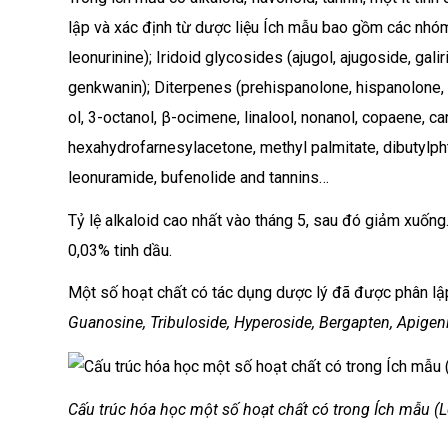
lập và xác định từ dược liệu Ích mẫu bao gồm các nhóm 
leonurinine); Iridoid glycosides (ajugol, ajugoside, gali
genkwanin); Diterpenes (prehispanolone, hispanolone, g
ol, 3-octanol, β-ocimene, linalool, nonanol, copaene, 
hexahydrofarnesylacetone, methyl palmitate, dibutylpht
leonuramide, bufenolide and tannins…
Tỷ lệ alkaloid cao nhất vào tháng 5, sau đó giảm xuống.
0,03% tinh dầu.
Một số hoạt chất có tác dụng dược lý đã được phân lậ
Guanosine, Tribuloside, Hyperoside, Bergapten, Apigeni
Cấu trúc hóa học một số hoạt chất có trong Ích mẫu (