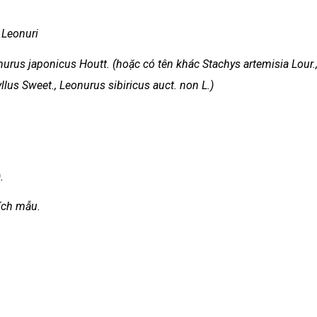
 Leonuri
urus japonicus Houtt. (hoặc có tên khác Stachys artemisia Lour.
llus Sweet., Leonurus sibiricus auct. non L.)
.
 ích mẫu.