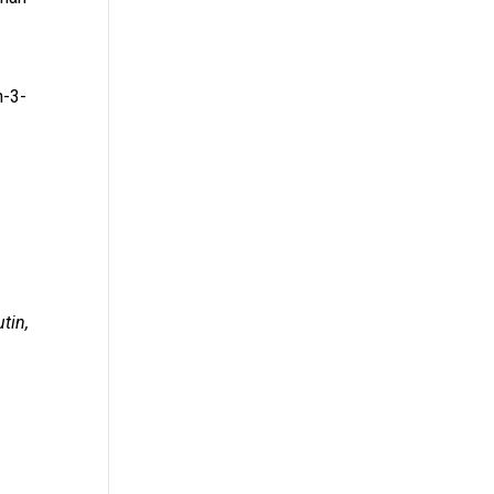
n-3-
tin,