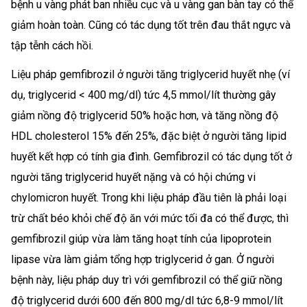
bệnh u vàng phát ban nhiều cục và u vàng gan bàn tay có thể
giảm hoàn toàn. Cũng có tác dụng tốt trên đau thắt ngực và
tập tễnh cách hồi.
Liệu pháp gemfibrozil ở người tăng triglycerid huyết nhẹ (ví
dụ, triglycerid < 400 mg/dl) tức 4,5 mmol/lít thường gây
giảm nồng độ triglycerid 50% hoặc hơn, và tăng nồng độ
HDL cholesterol 15% đến 25%, đặc biệt ở người tăng lipid
huyết kết hợp có tính gia đình. Gemfibrozil có tác dụng tốt ở
người tăng triglycerid huyết nặng và có hội chứng vi
chylomicron huyết. Trong khi liệu pháp đầu tiên là phải loại
trừ chất béo khỏi chế độ ăn với mức tối đa có thể được, thì
gemfibrozil giúp vừa làm tăng hoạt tính của lipoprotein
lipase vừa làm giảm tổng hợp triglycerid ở gan. Ở người
bệnh này, liệu pháp duy trì với gemfibrozil có thể giữ nồng
độ triglycerid dưới 600 đến 800 mg/dl tức 6,8-9 mmol/lít