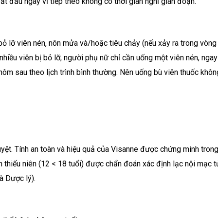
t đầu ngay vỉ tiếp theo không có thời gian nghỉ gián đoạn.
bỏ lỡ viên nén, nôn mửa và/hoặc tiêu chảy (nếu xảy ra trong vòng
nhiều viên bị bỏ lỡ, người phụ nữ chỉ cần uống một viên nén, ngay
 hôm sau theo lịch trình bình thường. Nên uống bù viên thuốc khôn
yệt. Tính an toàn và hiệu quả của Visanne được chứng minh tron
 thiếu niên (12 < 18 tuổi) được chẩn đoán xác định lạc nội mạc t
 Dược lý).