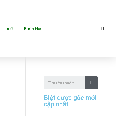
Se
Tin mới
Khóa Học
S
e
a
r
c
Biệt dược gốc mới
h
cập nhật