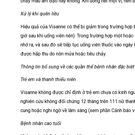
chảy máu âm đạo hay không. Khi uống hết một vỉ, nên bắ
Xử lý khi quên liều
Hiệu quả của Visanne có thể bị giảm trong trường hợp 
giờ sau khi uống viên nén). Trong trường hợp một hoặc 
nhớ ra, và sau đó sẽ tiếp tục uống viên thuốc vào ngày
được hấp thu do nôn mửa hoặc tiêu chảy.
Thông tin bổ sung về các quần thể bệnh nhân đặc biệt
Trẻ em và thanh thiếu niên
Visanne không được chỉ định ở trẻ em chưa có kinh ngu
nghiên cứu không đối chứng 12 tháng trên 111 nữ thanh
cung hoặc nghi ngờ về lâm sàng (xem phần Cảnh báo và
Bệnh nhân cao tuổi