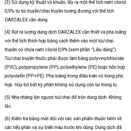
(3) Sử dụng kỹ thuật vô khuẩn, lấy ra một thể tích natri clorid
0,9% từ túi truyền/chai truyền tương đương với thể tích
DARZALEX cần dùng.
(4) Rút ra lượng dung dịch DARZALEX cần thiết và pha loãng
với thể tích thích hợp bằng cách thêm vào một túi/chai
truyền có chứa natri clorid 0,9% (xem phần ”Liều dùng”).
Túi/chai truyền thuốc phải được làm bằng polyvinylchloride
(PVC), polypropylene (PP), polyethylene (PE) hoặc hỗn hợp
polyolefin (PP+PE). Pha loãng trong điều kiện vô trùng phù
hợp. Hủy bỏ bất kỳ phần không sử dụng còn lại trong lọ.
(5) Nhẹ nhàng lộn ngược túi/chai để trộn dung dịch. Không
lắc.
(6) Kiểm tra bằng mắt đối với các sản phẩm thuốc tiêm về
các tiểu phân và sự biến màu trước khi dùng. Dung dịch đã