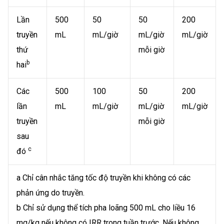
Lần
500
50
50
200
truyền
mL
mL/giờ
mL/giờ
mL/giờ
thứ
mỗi giờ
b
hai
Các
500
100
50
200
lần
mL
mL/giờ
mL/giờ
mL/giờ
truyền
mỗi giờ
sau
c
đó
a Chỉ cân nhắc tăng tốc độ truyền khi không có các
phản ứng do truyền.
b Chỉ sử dụng thể tích pha loãng 500 mL cho liều 16
mg/kg nếu không có IRR trong tuần trước. Nếu không,