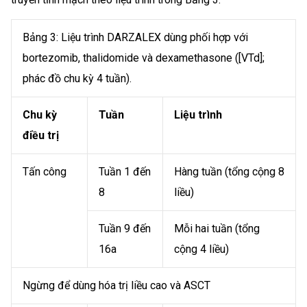
Bảng 3: Liệu trình DARZALEX dùng phối hợp với
bortezomib, thalidomide và dexamethasone ([VTd];
phác đồ chu kỳ 4 tuần).
Chu kỳ
Tuần
Liệu trình
điều trị
Tấn công
Tuần 1 đến
Hàng tuần (tổng cộng 8
8
liều)
Tuần 9 đến
Mỗi hai tuần (tổng
16a
cộng 4 liều)
Ngừng để dùng hóa trị liều cao và ASCT