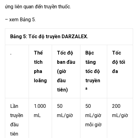
ứng liên quan đến truyền thuốc.
– xem Bảng 5.
Bảng 5: Tốc độ truyền DARZALEX.
.
Thể
Tốc độ
Bậc
Tốc
tích
ban đầu
tăng
độ tối
pha
(giờ
tốc độ
đa
loãng
đầu
truyền
a
tiên)
Lần
1.000
50
50
200
truyền
mL
mL/giờ
mL/giờ
mL/giờ
đầu
mỗi giờ
tiên