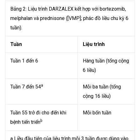
Bảng 2: Liệu trình DARZALEX kết hợp với bortezomib,
melphalan và prednisone ([VMP]; phác đồ liều chu kỳ 6
tuần).
Tuần
Liệu trình
Tuần 1 đến 6
Hàng tuần (tổng cộng
6 liều)
a
Tuần 7 đến 54
Mỗi ba tuần (tổng
cộng 16 liều)
Tuần 55 trở đi cho đến khi
Mỗi bốn tuần
b
bệnh tiến triển
a Liều đầu tiên của liệu trình mỗi 3 tuần được dùng vào