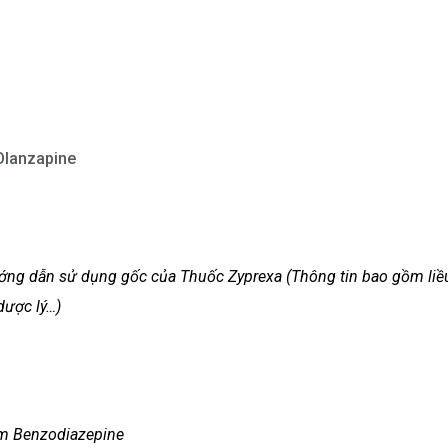
Olanzapine
hướng dẫn sử dụng gốc của Thuốc Zyprexa (Thông tin bao gồm liề
dược lý…)
óm Benzodiazepine