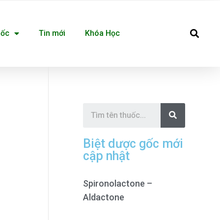
Se
uốc
Tin mới
Khóa Học
S
e
a
r
c
Biệt dược gốc mới
h
cập nhật
Spironolactone –
Aldactone