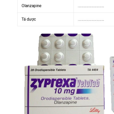
Olanzapine
………………………….
Tá dược
………………………….