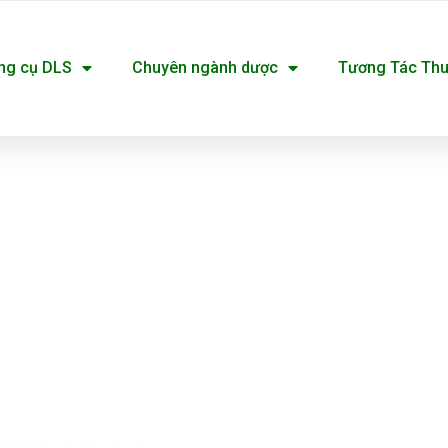
ng cụ DLS
Chuyên ngành dược
Tương Tác Th