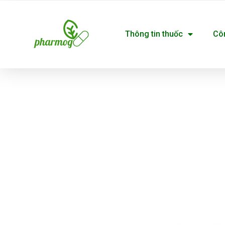
Nhảy
tới
Thông tin thuốc
Cô
nội
dung