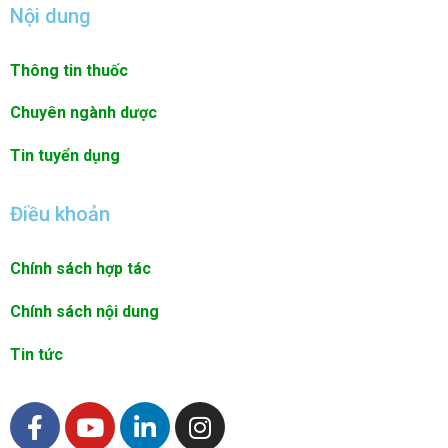
Nội dung
Thông tin thuốc
Chuyên ngành dược
Tin tuyển dụng
Điều khoản
Chính sách hợp tác
Chính sách nội dung
Tin tức
F
Y
L
I
a
o
i
n