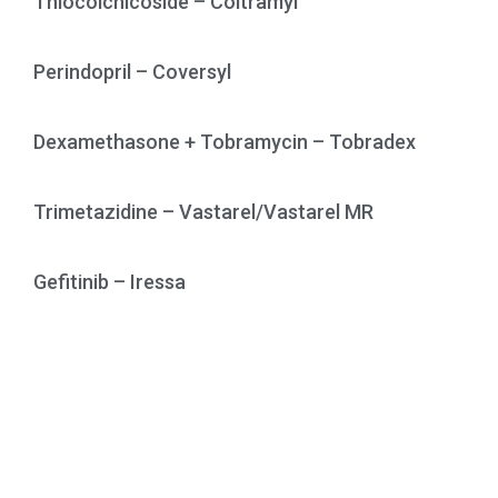
Thiocolchicoside – Coltramyl
Perindopril – Coversyl
Dexamethasone + Tobramycin – Tobradex
Trimetazidine – Vastarel/Vastarel MR
Gefitinib – Iressa