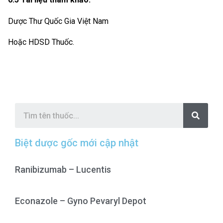
Dược Thư Quốc Gia Việt Nam
Hoặc HDSD Thuốc.
S
e
a
r
c
Biệt dược gốc mới cập nhật
h
Ranibizumab – Lucentis
Econazole – Gyno Pevaryl Depot