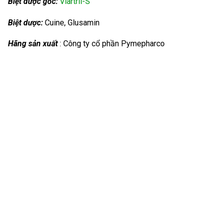
Biệt dược gốc:
Viartril-S
Biệt dược:
Cuine, Glusamin
Hãng sản xuất
: Công ty cổ phần Pymepharco