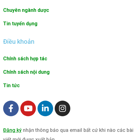
Chuyên ngành dược
Tin tuyển dụng
Điều khoản
Chính sách hợp tác
Chính sách nội dung
Tin tức
F
Y
L
I
a
o
i
n
c
u
n
s
e
t
k
t
Đăng ký
nhận thông báo qua email bất cứ khi nào các bài
b
u
e
a
viết mới được xuất bản.