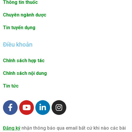
Thông tin thuốc
Chuyên ngành dược
Tin tuyển dụng
Điều khoản
Chính sách hợp tác
Chính sách nội dung
Tin tức
F
Y
L
I
a
o
i
n
c
u
n
s
e
t
k
t
Đăng ký
nhận thông báo qua email bất cứ khi nào các bài