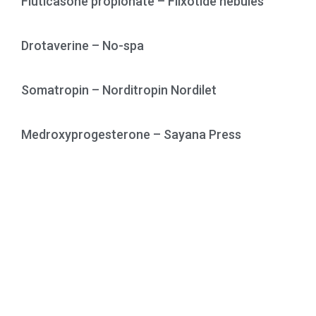
Fluticasone propionate – Flixotide nebules
Drotaverine – No-spa
Somatropin – Norditropin Nordilet
Medroxyprogesterone – Sayana Press