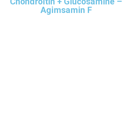
Chondroitin + Glucosamine –
Agimsamin F