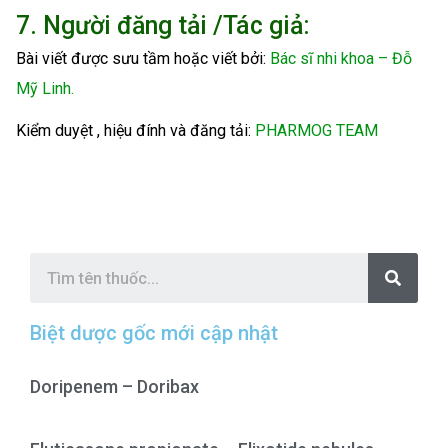
7. Người đăng tải /Tác giả:
Bài viết được sưu tầm hoặc viết bởi:
Bác sĩ nhi khoa – Đỗ
Mỹ Linh.
Kiểm duyệt , hiệu đính và đăng tải:
PHARMOG TEAM
S
e
a
r
c
Biệt dược gốc mới cập nhật
h
Doripenem – Doribax