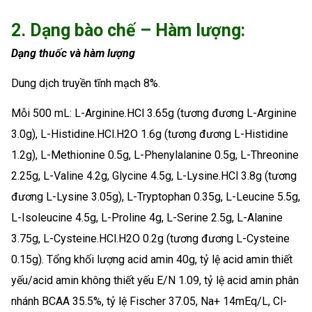
2. Dạng bào chế – Hàm lượng:
Dạng thuốc và hàm lượng
Dung dịch truyền tĩnh mạch 8%.
Mỗi 500 mL: L-Arginine.HCl 3.65g (tương đương L-Arginine
3.0g), L-Histidine.HCl.H2O 1.6g (tương đương L-Histidine
1.2g), L-Methionine 0.5g, L-Phenylalanine 0.5g, L-Threonine
2.25g, L-Valine 4.2g, Glycine 4.5g, L-Lysine.HCl 3.8g (tương
đương L-Lysine 3.05g), L-Tryptophan 0.35g, L-Leucine 5.5g,
L-Isoleucine 4.5g, L-Proline 4g, L-Serine 2.5g, L-Alanine
3.75g, L-Cysteine.HCl.H2O 0.2g (tương đương L-Cysteine
0.15g). Tổng khối lượng acid amin 40g, tỷ lệ acid amin thiết
yếu/acid amin không thiết yếu E/N 1.09, tỷ lệ acid amin phân
nhánh BCAA 35.5%, tỷ lệ Fischer 37.05, Na+ 14mEq/L, Cl-