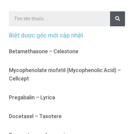
S
e
a
r
c
Biệt dược gốc mới cập nhật
h
Betamethasone – Celestone
Mycophenolate mofetil (Mycophenolic Acid) –
Cellcept
Pregabalin – Lyrica
Docetaxel – Taxotere