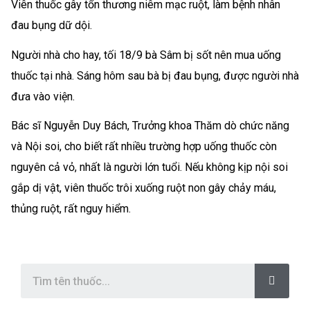
Viên thuốc gây tổn thương niêm mạc ruột, làm bệnh nhân
đau bụng dữ dội.
Người nhà cho hay, tối 18/9 bà Sâm bị sốt nên mua uống
thuốc tại nhà. Sáng hôm sau bà bị đau bụng, được người nhà
đưa vào viện.
Bác sĩ Nguyễn Duy Bách, Trưởng khoa Thăm dò chức năng
và Nội soi, cho biết rất nhiều trường hợp uống thuốc còn
nguyên cả vỏ, nhất là người lớn tuổi. Nếu không kịp nội soi
gắp dị vật, viên thuốc trôi xuống ruột non gây chảy máu,
thủng ruột, rất nguy hiểm.
S
e
a
r