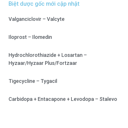
c
Biệt dược gốc mới cập nhật
h
Valganciclovir – Valcyte
Iloprost – Ilomedin
Hydrochlorothiazide + Losartan –
Hyzaar/Hyzaar Plus/Fortzaar
Tigecycline – Tygacil
Carbidopa + Entacapone + Levodopa – Stalevo