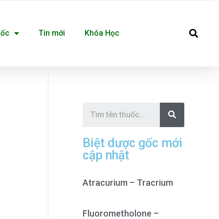
Se
uốc
Tin mới
Khóa Học
S
e
a
r
c
Biệt dược gốc mới
h
cập nhật
Atracurium – Tracrium
Fluorometholone –