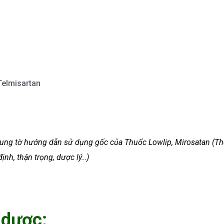
Telmisartan
i dung tờ hướng dẫn sử dụng gốc của Thuốc Lowlip, Mirosatan (T
ịnh, thận trọng, dược lý…)
 dược: