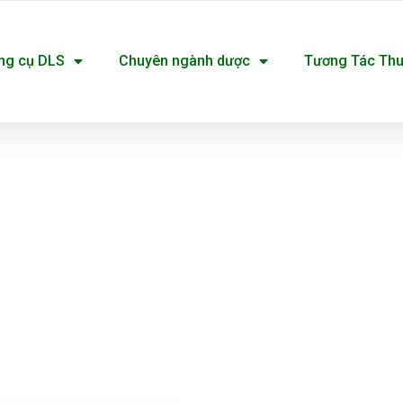
ng cụ DLS
Chuyên ngành dược
Tương Tác Th