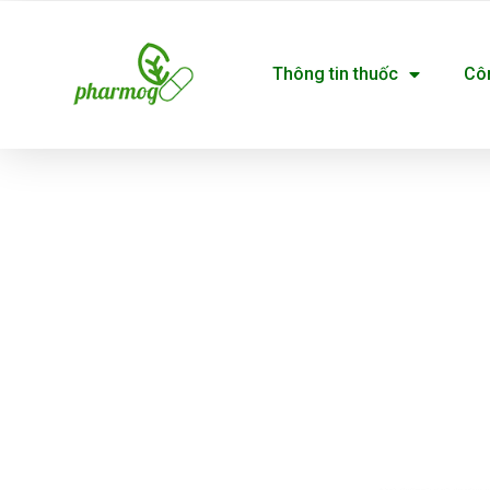
Nhảy
tới
Thông tin thuốc
Cô
nội
dung