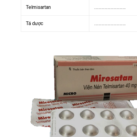
Telmisartan
………………………….
Tá dược
………………………….