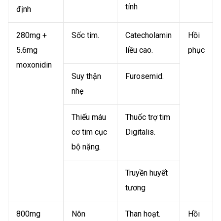
tính
định
280mg +
Sốc tim.
Catecholamin
Hồi
5.6mg
liều cao.
phục
moxonidin
Suy thận
Furosemid.
nhẹ
Thiếu máu
Thuốc trợ tim
cơ tim cục
Digitalis.
bộ nặng.
Truyền huyết
tương
800mg
Nôn
Than hoạt.
Hồi