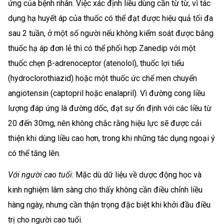
ứng của bệnh nhân. Việc xác định liều dùng cần từ từ, vì tác
dụng hạ huyết áp của thuốc có thể đạt được hiệu quả tối đa
sau 2 tuần, ở một số người nếu không kiểm soát được bằng
thuốc hạ áp đơn lẻ thì có thể phối hợp Zanedip với một
thuốc chẹn β-adrenoceptor (atenolol), thuốc lợi tiểu
(hydroclorothiazid) hoặc một thuốc ức chế men chuyển
angiotensin (captopril hoặc enalapril). Vì đường cong liều
lượng đáp ứng là đường dốc, đạt sự ổn định với các liều từ
20 đến 30mg, nên không chắc rằng hiệu lực sẽ được cải
thiện khi dùng liều cao hơn, trong khi những tác dụng ngoại ý
có thể tăng lên.
Với người cao tuổi
: Mặc dù dữ liệu về dược động học và
kinh nghiệm lâm sàng cho thấy không cần điều chỉnh liều
hàng ngày, nhưng cần thận trọng đặc biệt khi khởi đầu điều
trị cho người cao tuổi.