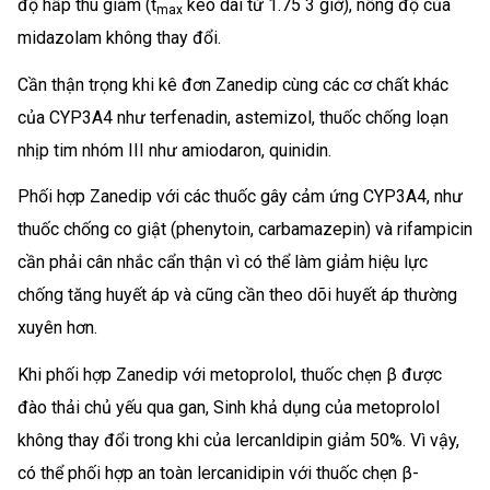
độ hấp thu giảm (t
kéo dài từ 1.75 3 giờ), nồng độ của
max
midazolam không thay đổi.
Cần thận trọng khi kê đơn Zanedip cùng các cơ chất khác
của CYP3A4 như terfenadin, astemizol, thuốc chống loạn
nhịp tim nhóm III như amiodaron, quinidin.
Phối hợp Zanedip với các thuốc gây cảm ứng CYP3A4, như
thuốc chống co giật (phenytoin, carbamazepin) và rifampicin
cần phải cân nhắc cẩn thận vì có thể làm giảm hiệu lực
chống tăng huyết áp và cũng cần theo dõi huyết áp thường
xuyên hơn.
Khi phối hợp Zanedip với metoprolol, thuốc chẹn β được
đào thải chủ yếu qua gan, Sinh khả dụng của metoprolol
không thay đổi trong khi của lercanldipin giảm 50%. Vì vậy,
có thể phối hợp an toàn lercanidipin với thuốc chẹn β-