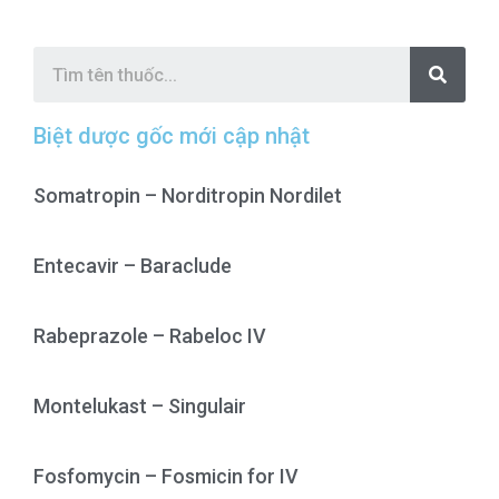
S
e
a
r
c
Biệt dược gốc mới cập nhật
h
Somatropin – Norditropin Nordilet
Entecavir – Baraclude
Rabeprazole – Rabeloc IV
Montelukast – Singulair
Fosfomycin – Fosmicin for IV