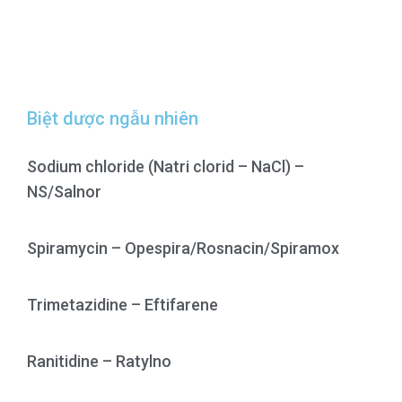
Biệt dược ngẫu nhiên
Sodium chloride (Natri clorid – NaCl) –
NS/Salnor
Spiramycin – Opespira/Rosnacin/Spiramox
Trimetazidine – Eftifarene
Ranitidine – Ratylno