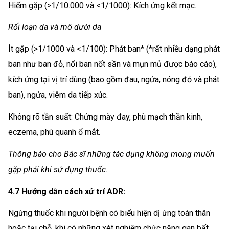
Hiếm gặp (>1/10.000 và <1/1000): Kích ứng kết mạc.
Rối loạn da và mô dưới da
Ít gặp (>1/1000 và <1/100): Phát ban* (*rất nhiều dạng phát
ban như ban đỏ, nổi ban nốt sần và mụn mủ được báo cáo),
kích ứng tại vị trí dùng (bao gồm đau, ngứa, nóng đỏ và phát
ban), ngứa, viêm da tiếp xúc.
Không rõ tần suất: Chứng mày đay, phù mạch thần kinh,
eczema, phù quanh ổ mắt.
Thông báo cho Bác sĩ những tác dụng không mong muốn
gặp phải khi sử dụng thuốc.
4.7 Hướng dẫn cách xử trí ADR:
Ngừng thuốc khi người bệnh có biểu hiện dị ứng toàn thân
hoặc tại chỗ, khi có những xét nghiệm chức năng gan bất