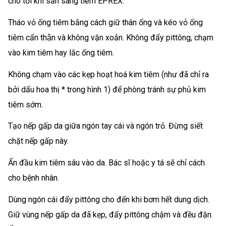
cho tới khi sẵn sàng tiêm EPREX.
Tháo vỏ ống tiêm bằng cách giữ thân ống và kéo vỏ ống
tiêm cẩn thận và không vặn xoắn. Không đẩy pittông, chạm
vào kim tiêm hay lắc ống tiêm.
Không chạm vào các kẹp hoạt hoá kim tiêm (như đã chỉ ra
bởi dấu hoa thị * trong hình 1) để phòng tránh sự phủ kim
tiêm sớm.
Tạo nếp gấp da giữa ngón tay cái và ngón trỏ. Đừng siết
chặt nếp gấp này.
Ấn đầu kim tiêm sâu vào da. Bác sĩ hoặc y tá sẽ chỉ cách
cho bệnh nhân.
Dùng ngón cái đẩy pittông cho đến khi bơm hết dung dịch.
Giữ vùng nếp gấp da đã kẹp, đẩy pittông chậm và đều đặn.