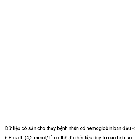
Dữ liệu có sẵn cho thấy bệnh nhân có hemoglobin ban đầu <
6,8 g/dL (4,2 mmol/L) có thể đòi hỏi liều duy trì cao hơn so