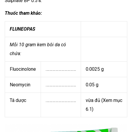
Sulphate BP 0.5%.
Thuốc tham khảo:
FLUNEOPAS
Mỗi 10 gram kem bôi da có
chứa:
Fluocinolone
………………………….
0.0025 g
Neomycin
………………………….
0.05 g
Tá dược
………………………….
vừa đủ (Xem mục
6.1)