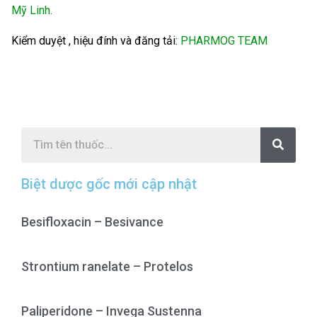
Mỹ Linh.
Kiểm duyệt , hiệu đính và đăng tải:
PHARMOG TEAM
S
e
a
r
c
Biệt dược gốc mới cập nhật
h
Besifloxacin – Besivance
Strontium ranelate – Protelos
Paliperidone – Invega Sustenna