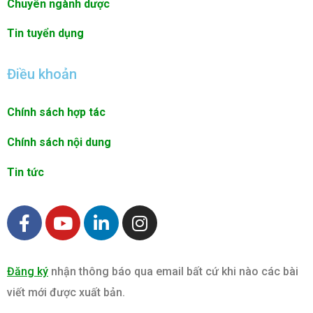
Chuyên ngành dược
Tin tuyển dụng
Điều khoản
Chính sách hợp tác
Chính sách nội dung
Tin tức
F
Y
L
I
a
o
i
n
c
u
n
s
e
t
k
t
Đăng ký
nhận thông báo qua email bất cứ khi nào các bài
b
u
e
a
viết mới được xuất bản.
o
b
d
g