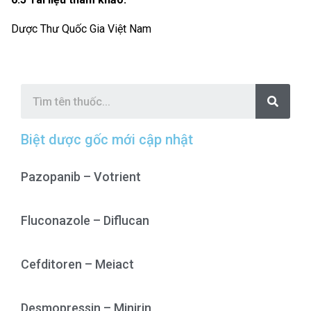
Dược Thư Quốc Gia Việt Nam
S
e
a
r
c
Biệt dược gốc mới cập nhật
h
Pazopanib – Votrient
Fluconazole – Diflucan
Cefditoren – Meiact
Desmopressin – Minirin