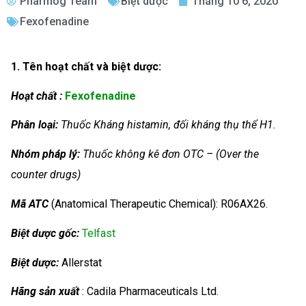
Pharmog Team
Biệt dược
Tháng 10 6, 2020
Fexofenadine
1. Tên hoạt chất và biệt dược:
Hoạt chất :
Fexofenadine
Phân loại:
Thuốc Kháng histamin, đối kháng thụ thể H1.
Nhóm
pháp lý:
Thuốc không kê đơn OTC – (Over the
counter drugs)
Mã ATC
(Anatomical Therapeutic Chemical): R06AX26.
Biệt dược gốc:
Telfast
Biệt dược:
Allerstat
Hãng sản xuất
: Cadila Pharmaceuticals Ltd.