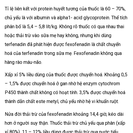
Tỉ lệ liên kết với protein huyết tương của thuốc là 60 – 70%,
chủ yếu là với albumin và alpha1- acid glycoprotein. Thể tích
phân bố là 5,4 – 5,8 lít/kg. Không rõ thuốc có qua nhau thai
hoặc thải trừ vào sữa mẹ hay không, nhưng khi dùng
terfenadin đã phát hiện được fexofenadin là chất chuyển
hoá của terfenadin trong sữa mẹ. Fexofenadin không qua
hàng rào máu-não.
Xấp xỉ 5% liều dùng của thuốc được chuyển hoá. Khoảng 0,5
– 1,5% được chuyển hoá ở gan nhờ hệ enzym cytochrom
P450 thành chất không có hoạt tính. 3,5% được chuyển hoá
thành dẫn chất este metyl, chủ yếu nhờ hệ vi khuẩn ruột.
Nửa đời thải trừ của fexofenadin khoảng 14,4 giờ, kéo dài
hơn ở người suy thận. Thuốc thải trừ chủ yếu qua phân (xấp
xỉ 80%), 11 – 12% liều dùng được thải trừ qua nước tiểu