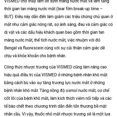
VISMED cho thấy làm ổn định màng nước mắt và làm tăng
thời gian tan màng nước mắt (tear film break-up time –
BUT). Điều này dẫn đến làm giảm các triệu chứng chủ quan ở
mắt như cảm giác nóng rát, sợ ánh sáng, đau và cảm giác có
dị vật và các dấu hiệu khách quan bao gồm thời gian tan
màng nước mắt, thể tích nước mắt, việc nhuộm với đỏ
Bengal và fluorescein cùng với sự cải thiện cảm giác dễ
chịu và khỏe khoắn cho bệnh nhân.
Công thức nhược trương của VISMED cũng làm nâng cao
hiệu quả điều trị của VISMED ở những bệnh nhân khô mắt
bằng cách bù vào sự tăng trương lực nước mắt ở những
bệnh nhân khô mắt. Tăng nồng độ osmol nước mắt, cơ chế
cốt lõi của bệnh khô mắt, làm kích thích viêm nối tiếp và các
tế bào chết theo chương trình dẫn đến tổn thương bề mặt
nhãn cầu. Vì vậy, thuốc nhỏ mắt nhược trương sẽ là một lựa