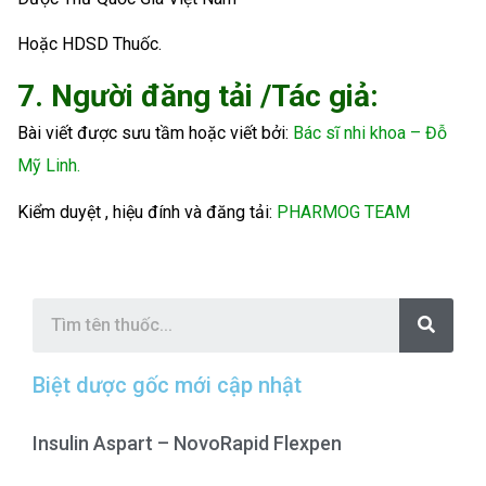
Hoặc HDSD Thuốc.
7. Người đăng tải /Tác giả:
Bài viết được sưu tầm hoặc viết bởi:
Bác sĩ nhi khoa – Đỗ
Mỹ Linh.
Kiểm duyệt , hiệu đính và đăng tải:
PHARMOG TEAM
S
e
a
r
c
Biệt dược gốc mới cập nhật
h
Insulin Aspart – NovoRapid Flexpen