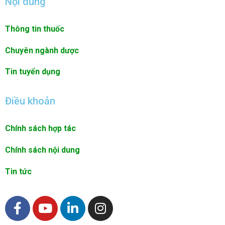
Nội dung
Thông tin thuốc
Chuyên ngành dược
Tin tuyển dụng
Điều khoản
Chính sách hợp tác
Chính sách nội dung
Tin tức
F
Y
L
I
a
o
i
n