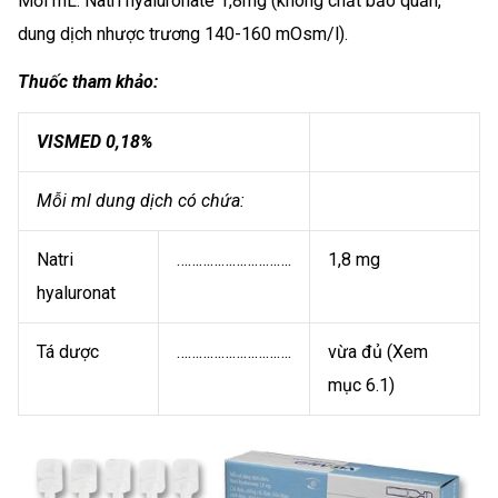
Mỗi mL: Natri hyaluronate 1,8mg (không chất bảo quản,
dung dịch nhược trương 140-160 mOsm/l).
Thuốc tham khảo:
VISMED 0,18%
Mỗi ml dung dịch có chứa:
Natri
………………………….
1,8 mg
hyaluronat
Tá dược
………………………….
vừa đủ (Xem
mục 6.1)