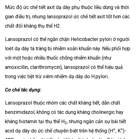
Mức độ ức chế tiết axit dạ dày phụ thuộc liều dùng và thời
gian điều trị, nhưng lansoprazol ức chế tiết axit tốt hơn các
chất đối kháng thụ thể H2.
Lansoprazol có thể ngăn chặn Helicobacter pylori ở người
loét dạ dày tá tràng bị nhiễm xoắn khuẩn này. Nếu phối hợp
với một hoặc nhiều thuốc chống nhiễm khuẩn (như
amoxicillin, clarithromycin), lansoprazol có thể hiệu quả
trong việc tiệt trừ viêm nhiễm dạ dày do H.pylori.
.
Cơ chế tác dụng:
Lansoprazol thuộc nhóm các chất kháng tiết, dẫn chất
benzimidazol, không có tác dụng kháng cholinergic hay
kháng histamin tại thụ thể H
, nhưng ngăn cản sự bài tiết
2
+
+
acid dạ dày do ức chế chuyên biệt trên hệ thống (H
, K
)-