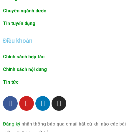
Chuyên ngành dược
Tin tuyển dụng
Điều khoản
Chính sách hợp tác
Chính sách nội dung
Tin tức
F
Y
L
I
a
o
i
n
c
u
n
s
e
t
k
t
Đăng ký
nhận thông báo qua email bất cứ khi nào các bài
b
u
e
a