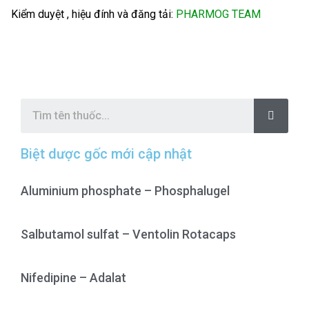
Kiểm duyệt , hiệu đính và đăng tải:
PHARMOG TEAM
S
e
a
r
c
Biệt dược gốc mới cập nhật
h
Aluminium phosphate – Phosphalugel
Salbutamol sulfat – Ventolin Rotacaps
Nifedipine – Adalat