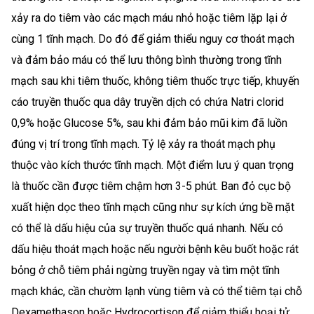
xảy ra do tiêm vào các mạch máu nhỏ hoặc tiêm lặp lại ở
cùng 1 tĩnh mạch. Do đó để giảm thiểu nguy cơ thoát mạch
và đảm bảo máu có thể lưu thông bình thường trong tĩnh
mạch sau khi tiêm thuốc, không tiêm thuốc trực tiếp, khuyến
cáo truyền thuốc qua dây truyền dịch có chứa Natri clorid
0,9% hoặc Glucose 5%, sau khi đảm bảo mũi kim đã luồn
đúng vị trí trong tĩnh mạch. Tỷ lệ xảy ra thoát mạch phụ
thuộc vào kích thước tĩnh mạch. Một điểm lưu ý quan trọng
là thuốc cần được tiêm chậm hơn 3-5 phút. Ban đỏ cục bộ
xuất hiện dọc theo tĩnh mạch cũng như sự kích ứng bề mặt
có thể là dấu hiệu của sự truyền thuốc quá nhanh. Nếu có
dấu hiệu thoát mạch hoặc nếu người bệnh kêu buốt hoặc rát
bỏng ở chỗ tiêm phải ngừng truyền ngay và tìm một tĩnh
mạch khác, cần chườm lạnh vùng tiêm và có thể tiêm tại chỗ
Dexamethason hoặc Hydrocortison để giảm thiểu hoại tử,