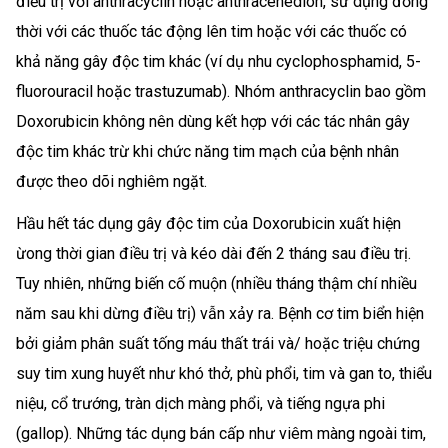
điều trị với anthracyclin hoặc anthracenedion, sử dụng đồng
thời với các thuốc tác động lên tim hoặc với các thuốc có
khả năng gây độc tim khác (ví dụ nhu cyclophosphamid, 5-
fluorouracil hoặc trastuzumab). Nhóm anthracyclin bao gồm
Doxorubicin không nên dùng kết hợp với các tác nhân gây
độc tim khác trừ khi chức năng tim mạch của bệnh nhân
được theo dõi nghiêm ngặt.
Hầu hết tác dụng gây độc tim của Doxorubicin xuất hiện
ừong thời gian điều trị và kéo dài đến 2 tháng sau điều trị.
Tuy nhiên, những biến cố muộn (nhiều tháng thậm chí nhiều
năm sau khi dừng điều trị) vẫn xảy ra. Bệnh cơ tim biển hiện
bởi giảm phân suất tống máu thất trái và/ hoặc triệu chứng
suy tim xung huyết như khó thở, phù phổi, tim và gan to, thiểu
niệu, cổ trướng, tràn dịch màng phổi, và tiếng ngựa phi
(gallop). Những tác dụng bán cấp như viêm màng ngoài tim,