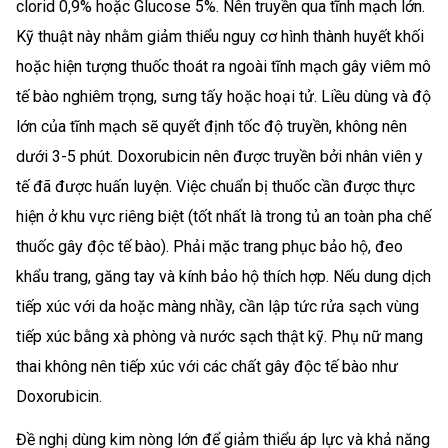
clorid 0,9% hoặc Glucose 5%. Nên truyền qua tĩnh mạch lớn.
Kỹ thuật này nhằm giảm thiểu nguy cơ hình thành huyết khối
hoặc hiện tượng thuốc thoát ra ngoài tĩnh mạch gây viêm mô
tế bào nghiêm trọng, sưng tấy hoặc hoại tử. Liều dùng và độ
lớn của tĩnh mạch sẽ quyết định tốc độ truyền, không nên
dưới 3-5 phút. Doxorubicin nên được truyền bởi nhân viên y
tế đã được huấn luyện. Việc chuẩn bị thuốc cần được thực
hiện ở khu vực riêng biệt (tốt nhất là trong tủ an toàn pha chế
thuốc gây độc tế bào). Phải mặc trang phục bảo hộ, đeo
khẩu trang, găng tay và kính bảo hộ thích hợp. Nếu dung dịch
tiếp xúc với da hoặc màng nhầy, cần lập tức rửa sạch vùng
tiếp xúc bằng xà phòng và nước sạch thật kỹ. Phụ nữ mang
thai không nên tiếp xúc với các chất gây độc tế bào như
Doxorubicin.
Đề nghị dùng kim nòng lớn để giảm thiểu áp lực và khả năng