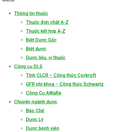
Thông tin thuốc
Thuốc đơn chất A-Z
Thuốc kết hợp A-Z
Biệt Dược Gốc
Biệt dược
Dược liệu, vị thuốc
Công cụ DLS
Tính CLCR – Công thức Corkroft
GFR nhi khoa – Công thức Schwartz
Công Cụ AWaRe
Chuyên ngành dược
Bào Chế
Dược Lý
Dược bệnh viện