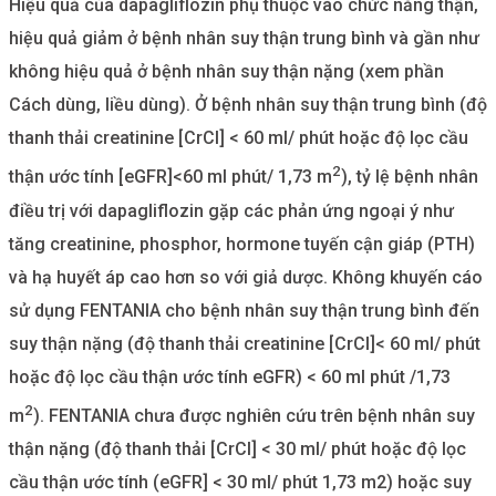
Hiệu quả của dapagliflozin phụ thuộc vào chức năng thận,
hiệu quả giảm ở bệnh nhân suy thận trung bình và gần như
không hiệu quả ở bệnh nhân suy thận nặng (xem phần
Cách dùng, liều dùng). Ở bệnh nhân suy thận trung bình (độ
thanh thải creatinine [CrCl] < 60 ml/ phút hoặc độ lọc cầu
2
thận ước tính [eGFR]<60 ml phút/ 1,73 m
), tỷ lệ bệnh nhân
điều trị với dapagliflozin gặp các phản ứng ngoại ý như
tăng creatinine, phosphor, hormone tuyến cận giáp (PTH)
và hạ huyết áp cao hơn so với giả dược. Không khuyến cáo
sử dụng FENTANIA cho bệnh nhân suy thận trung bình đến
suy thận nặng (độ thanh thải creatinine [CrCl]< 60 ml/ phút
hoặc độ lọc cầu thận ước tính eGFR) < 60 ml phút /1,73
2
m
). FENTANIA chưa được nghiên cứu trên bệnh nhân suy
thận nặng (độ thanh thải [CrCl] < 30 ml/ phút hoặc độ lọc
cầu thận ước tính (eGFR] < 30 ml/ phút 1,73 m2) hoặc suy