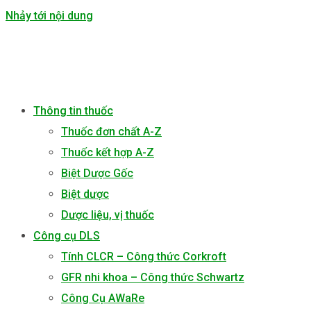
Nhảy tới nội dung
Thông tin thuốc
Thuốc đơn chất A-Z
Thuốc kết hợp A-Z
Biệt Dược Gốc
Biệt dược
Dược liệu, vị thuốc
Công cụ DLS
Tính CLCR – Công thức Corkroft
GFR nhi khoa – Công thức Schwartz
Công Cụ AWaRe