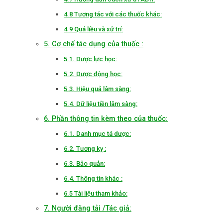
4.8 Tương tác với các thuốc khác:
4.9 Quá liều và xử trí:
5. Cơ chế tác dụng của thuốc :
5.1. Dược lực học:
5.2. Dược động học:
5.3. Hiệu quả lâm sàng:
5.4. Dữ liệu tiền lâm sàng:
6. Phần thông tin kèm theo của thuốc:
6.1. Danh mục tá dược:
6.2. Tương kỵ :
6.3. Bảo quản:
6.4. Thông tin khác :
6.5 Tài liệu tham khảo:
7. Người đăng tải /Tác giả: