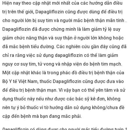
Hiện nay theo cập nhật mới nhất của các hướng dẫn điều
trị trên thế giới, Dapagliflozin cũng được dùng để điều trị
cho người lớn bị suy tim và người mắc bệnh thận mãn tính .
Dapagliflozin đã được chứng minh là làm giảm tỷ lệ suy
giảm chức năng thận và suy thận ở người lớn không hoặc
đã mắc bệnh tiểu đường. Các nghiên cứu gần đây cũng đã
chỉ ra rằng việc sử dụng dapagliflozin có thể làm giảm
nguy cơ suy tim, tử vong và nhập viện do bệnh tim mạch.
Một cập nhật khác là trong phác đồ điều trị bệnh thận của
Bộ Y tế Việt Nam, thuốc Dapagliflozin cũng được đưa vào
để điều trị bệnh thận mạn. Vì vậy bạn có thể yên tâm và sử
dụng thuốc này nếu như được các bác sỹ kê đơn, không
nên tự ý bỏ thuốc vì tờ hướng dẫn sử dụng không/chưa đề
cập đến bệnh mà bạn đang mắc phải.
Dapagliflozin có dùng được cho người mắc tiểu đường tuýp 1