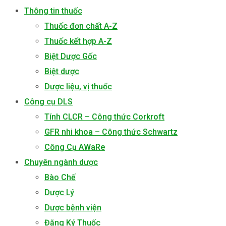
Thông tin thuốc
Thuốc đơn chất A-Z
Thuốc kết hợp A-Z
Biệt Dược Gốc
Biệt dược
Dược liệu, vị thuốc
Công cụ DLS
Tính CLCR – Công thức Corkroft
GFR nhi khoa – Công thức Schwartz
Công Cụ AWaRe
Chuyên ngành dược
Bào Chế
Dược Lý
Dược bệnh viện
Đăng Ký Thuốc