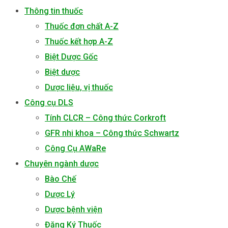
Thông tin thuốc
Thuốc đơn chất A-Z
Thuốc kết hợp A-Z
Biệt Dược Gốc
Biệt dược
Dược liệu, vị thuốc
Công cụ DLS
Tính CLCR – Công thức Corkroft
GFR nhi khoa – Công thức Schwartz
Công Cụ AWaRe
Chuyên ngành dược
Bào Chế
Dược Lý
Dược bệnh viện
Đăng Ký Thuốc