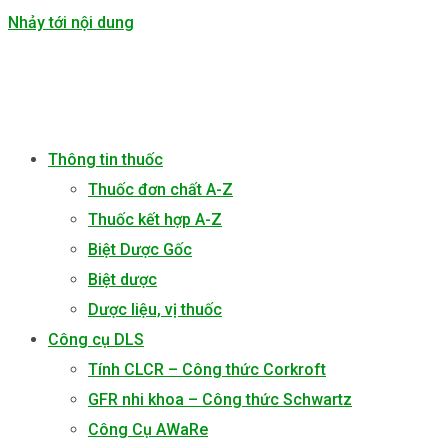
Nhảy tới nội dung
Thông tin thuốc
Thuốc đơn chất A-Z
Thuốc kết hợp A-Z
Biệt Dược Gốc
Biệt dược
Dược liệu, vị thuốc
Công cụ DLS
Tính CLCR – Công thức Corkroft
GFR nhi khoa – Công thức Schwartz
Công Cụ AWaRe