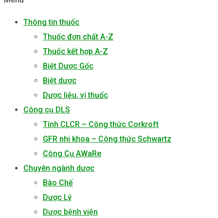
Thông tin thuốc
Thuốc đơn chất A-Z
Thuốc kết hợp A-Z
Biệt Dược Gốc
Biệt dược
Dược liệu, vị thuốc
Công cụ DLS
Tính CLCR – Công thức Corkroft
GFR nhi khoa – Công thức Schwartz
Công Cụ AWaRe
Chuyên ngành dược
Bào Chế
Dược Lý
Dược bệnh viện