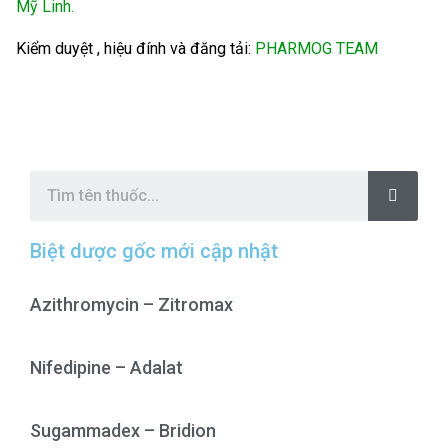
Mỹ Linh.
Kiểm duyệt , hiệu đính và đăng tải:
PHARMOG TEAM
S
e
a
r
c
Biệt dược gốc mới cập nhật
h
Azithromycin – Zitromax
Nifedipine – Adalat
Sugammadex – Bridion