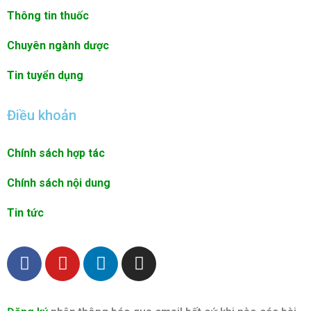
Thông tin thuốc
Chuyên ngành dược
Tin tuyển dụng
Điều khoản
Chính sách hợp tác
Chính sách nội dung
Tin tức
F
Y
L
I
a
o
i
n
c
u
n
s
e
t
k
t