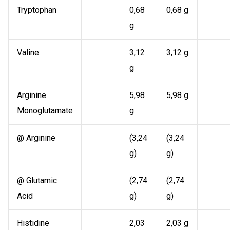
Tryptophan
0,68
0,68 g
g
Valine
3,12
3,12 g
g
Arginine
5,98
5,98 g
Monoglutamate
g
@ Arginine
(3,24
(3,24
g)
g)
@ Glutamic
(2,74
(2,74
Acid
g)
g)
Histidine
2,03
2,03 g