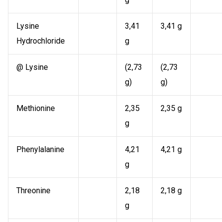
Lysine
3,41
3,41 g
Hydrochloride
g
@ Lysine
(2,73
(2,73
g)
g)
Methionine
2,35
2,35 g
g
Phenylalanine
4,21
4,21 g
g
Threonine
2,18
2,18 g
g