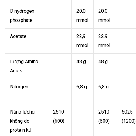
Dihydrogen
20,0
20,0
phosphate
mmol
mmol
Acetate
22,9
22,9
mmol
mmol
Lượng Amino
48 g
48 g
Acids
Nitrogen
6,8 g
6,8 g
Năng lượng
2510
2510
5025
không do
(600)
(600)
(1200)
protein kJ