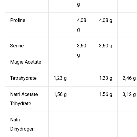
g
Proline
4,08
4,08 g
g
Serine
3,60
3,60 g
g
Magie Acetate
Tetrahydrate
1,23 g
1,23 g
2,46 g
Natri Acetate
1,56 g
1,56 g
3,12 g
Trihydrate
Natri
Dihydrogen