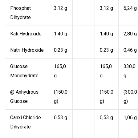
Phosphat
3,12 g
3,12 g
6,24 g
Dihydrate
Kali Hydroxide
1,40 g
1,40 g
2,80 g
Natri Hydroxide
0,23 g
0,23 g
0,46 g
Glucose
165,0
165,0
330,0
Monohydrate
g
g
g
@ Anhydrous
(150,0
(150,0
(300,0
Glucose
g)
g)
g)
Canxi Chloride
0,53 g
0,53 g
1,06 g
Dihydrate