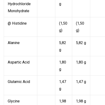
Hydrochloride
g
Monohydrate
@ Histidine
(1,50
(1,50
g)
g)
Alanine
5,82
5,82 g
g
Aspartic Acid
1,80
1,80 g
g
Glutamic Acid
1,47
1,47 g
g
Glycine
1,98
1,98 g